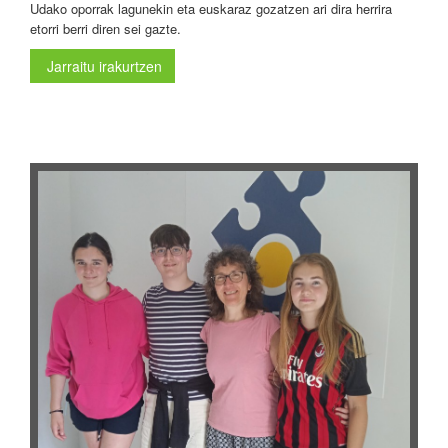
Udako oporrak lagunekin eta euskaraz gozatzen ari dira herrira
etorri berri diren sei gazte.
Jarraitu irakurtzen