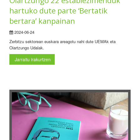
Oiartzungo 22 establezimenduk
hartuko dute parte ‘Bertatik
bertara’ kanpainan
2024-06-24
Zerbitzu sektorean euskara areagotu nahi dute UEMAk eta
Oiartzungo Udalak.
Jarraitu irakurtzen