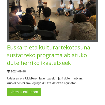
Euskara eta kulturartekotasuna
sustatzeko programa abiatuko
dute herriko ikastetxeek
2024-09-18
Udalaren eta UEMAren laguntzarekin jarri dute martxan.
Aurkezpen bilerak egingo dituzte datozen egunetan.
Jarraitu irakurtzen