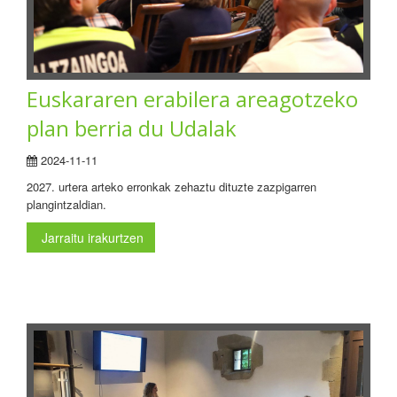
Euskararen erabilera areagotzeko
plan berria du Udalak
2024-11-11
2027. urtera arteko erronkak zehaztu dituzte zazpigarren
plangintzaldian.
Jarraitu irakurtzen