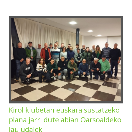
Kirol klubetan euskara sustatzeko
plana jarri dute abian Oarsoaldeko
lau udalek