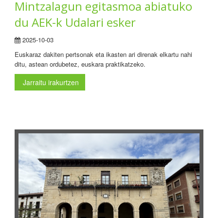
Mintzalagun egitasmoa abiatuko
du AEK-k Udalari esker
2025-10-03
Euskaraz dakiten pertsonak eta ikasten ari direnak elkartu nahi
ditu, astean ordubetez, euskara praktikatzeko.
Jarraitu irakurtzen