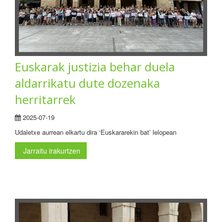
Euskarak justizia behar duela
aldarrikatu dute dozenaka
herritarrek
2025-07-19
Udaletxe aurrean elkartu dira ‘Euskararekin bat’ lelopean
Jarraitu irakurtzen