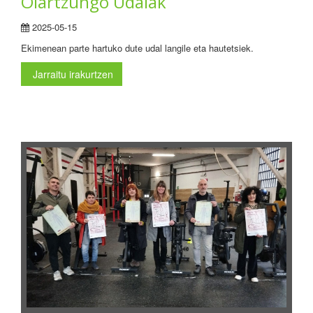
Oiartzungo Udalak
2025-05-15
Ekimenean parte hartuko dute udal langile eta hautetsiek.
Jarraitu irakurtzen