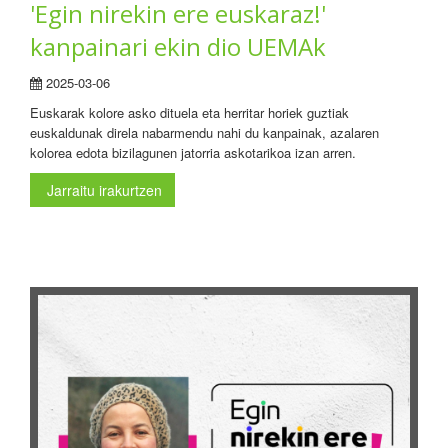
'Egin nirekin ere euskaraz!'
kanpainari ekin dio UEMAk
2025-03-06
Euskarak kolore asko dituela eta herritar horiek guztiak
euskaldunak direla nabarmendu nahi du kanpainak, azalaren
kolorea edota bizilagunen jatorria askotarikoa izan arren.
Jarraitu irakurtzen