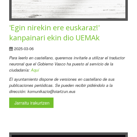
'Egin nirekin ere euskaraz!'
kanpainari ekin dio UEMAk
2025-03-06
Para leerlo en castellano, queremos invitarle a utilizar el traductor
neuronal que el Gobierno Vasco ha puesto al servicio de la
ciudadanía:
Aquí
El ayuntamiento dispone de versiones en castellano de sus
publicaciones periódicas. Se pueden recibir pidiéndolo a la
dirección: komunikazio@oiartzun.eus
Jarraitu irakurtzen