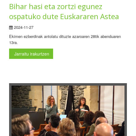
Bihar hasi eta zortzi egunez
ospatuko dute Euskararen Astea
2024-11-27
Ekimen ezberdinak antolatu dituzte azaroaren 28tik abenduaren
13ra.
Jarraitu irakurtzen