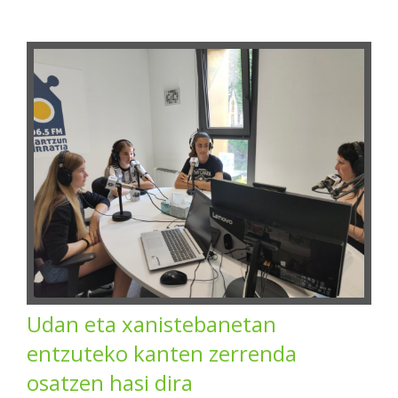
Udan eta xanistebanetan
entzuteko kanten zerrenda
osatzen hasi dira