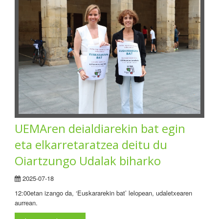
UEMAren deialdiarekin bat egin
eta elkarretaratzea deitu du
Oiartzungo Udalak biharko
2025-07-18
12:00etan izango da, ‘Euskararekin bat’ lelopean, udaletxearen
aurrean.