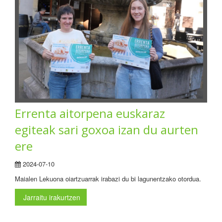
Errenta aitorpena euskaraz
egiteak sari goxoa izan du aurten
ere
2024-07-10
Maialen Lekuona oiartzuarrak irabazi du bi lagunentzako otordua.
Jarraitu irakurtzen