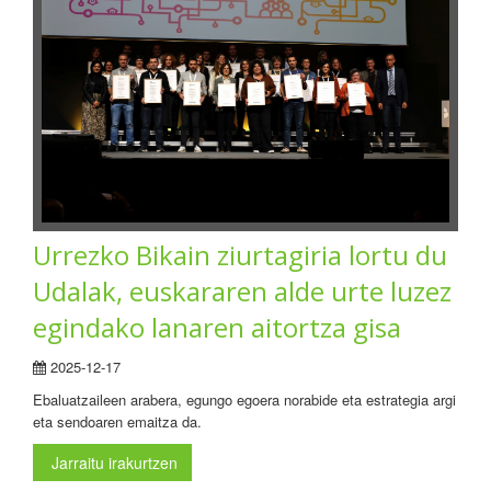
Urrezko Bikain ziurtagiria lortu du
Udalak, euskararen alde urte luzez
egindako lanaren aitortza gisa
2025-12-17
Ebaluatzaileen arabera, egungo egoera norabide eta estrategia argi
eta sendoaren emaitza da.
Jarraitu irakurtzen