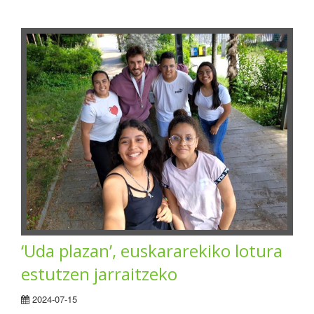
‘Uda plazan’, euskararekiko lotura
estutzen jarraitzeko
2024-07-15