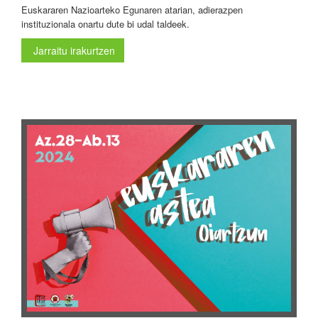
Euskararen Nazioarteko Egunaren atarian, adierazpen
instituzionala onartu dute bi udal taldeek.
Jarraitu irakurtzen