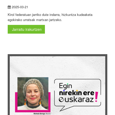
2025-03-21
Kirol federatuan jarriko dute indarra, hizkuntza kudeaketa
egokirako urratsak martxan jartzeko.
Jarraitu irakurtzen