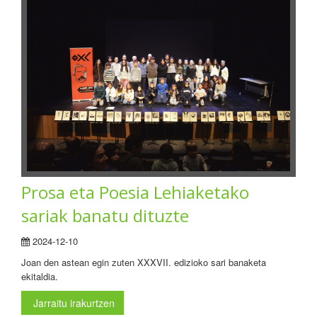
Prosa eta Poesia Lehiaketako
sariak banatu dituzte
2024-12-10
Joan den astean egin zuten XXXVII. edizioko sari banaketa
ekitaldia.
Jarraitu irakurtzen