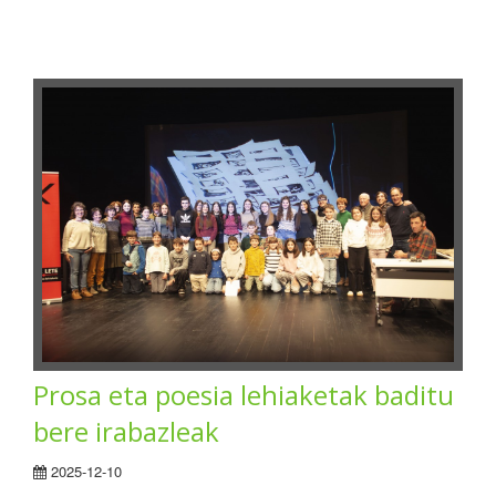
Prosa eta poesia lehiaketak baditu
bere irabazleak
2025-12-10