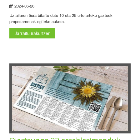
2024-06-26
Uztailaren 5era bitarte dute 10 eta 25 urte arteko gazteek
proposamenak egiteko aukera.
Jarraitu irakurtzen