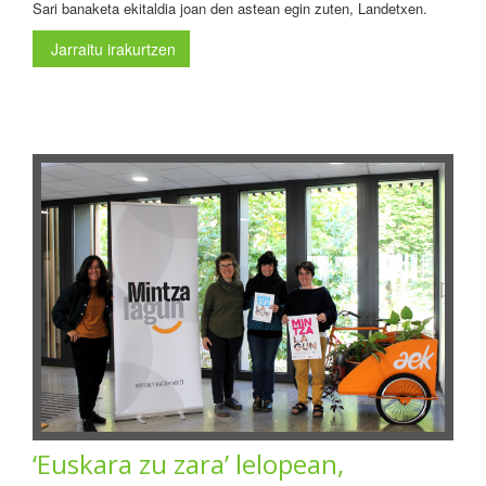
Sari banaketa ekitaldia joan den astean egin zuten, Landetxen.
Jarraitu irakurtzen
‘Euskara zu zara’ lelopean,