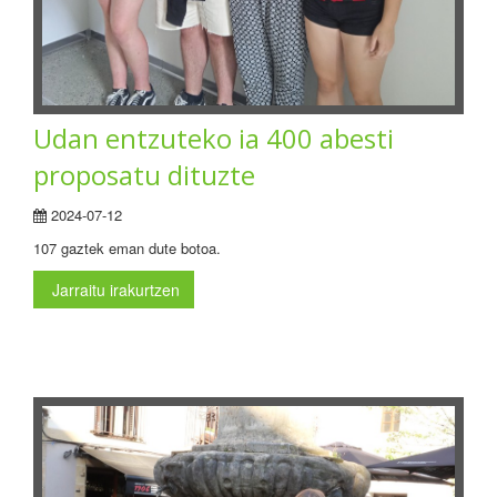
Udan entzuteko ia 400 abesti
proposatu dituzte
2024-07-12
107 gaztek eman dute botoa.
Jarraitu irakurtzen