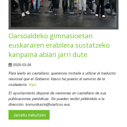
Oarsoaldeko gimnasioetan
euskararen erabilera sustatzeko
kanpaina abian jarri dute
2025-03-26
Para leerlo en castellano, queremos invitarle a utilizar el traductor
neuronal que el Gobierno Vasco ha puesto al servicio de la
ciudadanía:
Aquí
El ayuntamiento dispone de versiones en castellano de sus
publicaciones periódicas. Se pueden recibir pidiéndolo a la
dirección: komunikazio@oiartzun.eus
Jarraitu irakurtzen