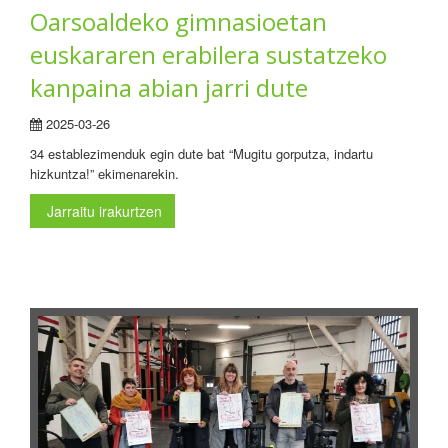
Oarsoaldeko gimnasioetan
euskararen erabilera sustatzeko
kanpaina abian jarri dute
2025-03-26
34 establezimenduk egin dute bat “Mugitu gorputza, indartu
hizkuntza!” ekimenarekin.
Jarraitu irakurtzen