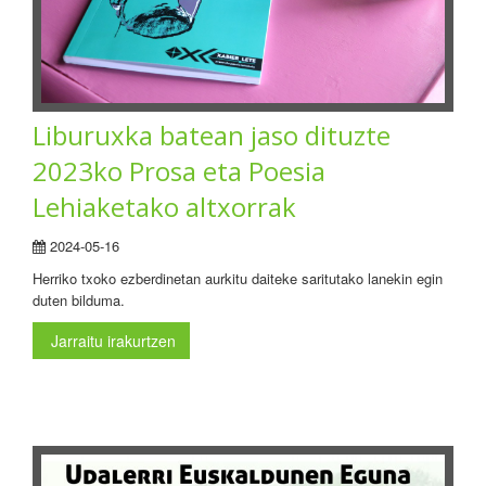
Liburuxka batean jaso dituzte
2023ko Prosa eta Poesia
Lehiaketako altxorrak
2024-05-16
Herriko txoko ezberdinetan aurkitu daiteke saritutako lanekin egin
duten bilduma.
Jarraitu irakurtzen