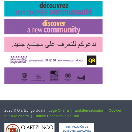
2026 © Oiartzungo Udala.
Lege Oharra
|
Erabilerreztasuna
|
Cookiei
buruzko oharra
|
Datuen Babeserako politika