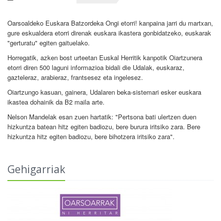
Oarsoaldeko Euskara Batzordeka Ongi etorri! kanpaina jarri du martxan,
gure eskualdera etorri direnak euskara ikastera gonbidatzeko, euskarak
"gerturatu" egiten gaituelako.
Horregatik, azken bost urteetan Euskal Herritik kanpotik Oiartzunera
etorri diren 500 laguni informazioa bidali die Udalak, euskaraz,
gazteleraz, arabieraz, frantsesez eta ingelesez.
Oiartzungo kasuan, gainera, Udalaren beka-sistemari esker euskara
ikastea dohainik da B2 maila arte.
Nelson Mandelak esan zuen hartatik: "Pertsona bati ulertzen duen
hizkuntza batean hitz egiten badiozu, bere burura iritsiko zara. Bere
hizkuntza hitz egiten badiozu, bere bihotzera iritsiko zara".
Gehigarriak