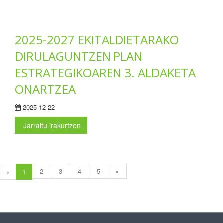
2025-2027 EKITALDIETARAKO
DIRULAGUNTZEN PLAN
ESTRATEGIKOAREN 3. ALDAKETA
ONARTZEA
2025-12-22
Jarraitu irakurtzen
2
3
4
5
»
«
1