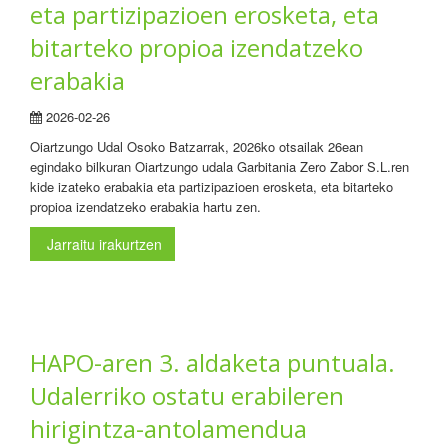
eta partizipazioen erosketa, eta
bitarteko propioa izendatzeko
erabakia
2026-02-26
Oiartzungo Udal Osoko Batzarrak, 2026ko otsailak 26ean
egindako bilkuran Oiartzungo udala Garbitania Zero Zabor S.L.ren
kide izateko erabakia eta partizipazioen erosketa, eta bitarteko
propioa izendatzeko erabakia hartu zen.
Jarraitu irakurtzen
HAPO-aren 3. aldaketa puntuala.
Udalerriko ostatu erabileren
hirigintza-antolamendua