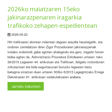
2026ko maiatzaren 15eko
jakinarazpenaren iragarkia
trafikoko zehapen-espedientean
2026-05-22
Hiri trafikoaren alorrean indarrean dagoen araudia haustegatik, eta
ondoren zerredatzen diren Zigor Prozeduraren jakinarazpenak
inolako ondoriorik gabe eginten ahalegindu eta gero, iragarki honen
bidea egiten da. Admnistrazio Prozedura Erkidearen urriaren 1eko
39/2015 Legearen 44. artikuluan eta Trafikoari, ibilgailu motordunen
zirkulazioari eta bide-segurtasunari buruzko legearen testu
bategina sinatzen duen urriaren 303ko 6/2015 Legegintzako Errege
Dekretuaren 91. artikuluan xedatutakoaren arabera.
Jarraitu irakurtzen