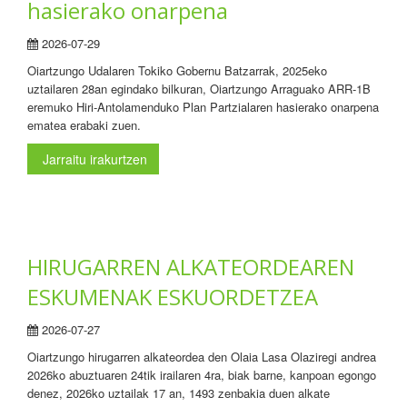
hasierako onarpena
2026-07-29
Oiartzungo Udalaren Tokiko Gobernu Batzarrak, 2025eko
uztailaren 28an egindako bilkuran, Oiartzungo Arraguako ARR-1B
eremuko Hiri-Antolamenduko Plan Partzialaren hasierako onarpena
ematea erabaki zuen.
Jarraitu irakurtzen
HIRUGARREN ALKATEORDEAREN
ESKUMENAK ESKUORDETZEA
2026-07-27
Oiartzungo hirugarren alkateordea den Olaia Lasa Olaziregi andrea
2026ko abuztuaren 24tik irailaren 4ra, biak barne, kanpoan egongo
denez, 2026ko uztailak 17 an, 1493 zenbakia duen alkate