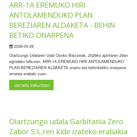
ARR-1A EREMUKO HIRI
ANTOLAMENDUKO PLAN
BEREZIAREN ALDAKETA - BEHIN
BETIKO ONARPENA
2026-04-29
Oiartzungo Udalaren Udal Osoko Batzarrak, 2026ko apirilaren 29an
egindako bilkuran, ARR-1A EREMUKO HIRI ANTOLAMENDUKO
PLAN BEREZIAREN ALDAKETA onartu eta behinbetiko onarpena
ematea erabaki zuen.
Jarraitu irakurtzen
Oiartzungo udala Garbitania Zero
Zabor S.L.ren kide izateko erabakia