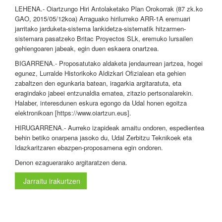
LEHENA.- Oiartzungo Hiri Antolaketako Plan Orokorrak (87 zk.ko
GAO, 2015/05/12koa) Arraguako hirilurreko ARR-1A eremuari
jarritako jarduketa-sistema lankidetza-sistematik hitzarmen-
sistemara pasatzeko Britac Proyectos SLk, eremuko lursailen
gehiengoaren jabeak, egin duen eskaera onartzea.
BIGARRENA.- Proposatutako aldaketa jendaurrean jartzea, hogei
egunez, Lurralde Historikoko Aldizkari Ofizialean eta gehien
zabaltzen den egunkaria batean, iragarkia argitaratuta, eta
eragindako jabeei entzunaldia ematea, zitazio pertsonalarekin.
Halaber, interesdunen eskura egongo da Udal honen egoitza
elektronikoan [https://www.oiartzun.eus].
HIRUGARRENA.- Aurreko izapideak amaitu ondoren, espedientea
behin betiko onarpena jasoko du, Udal Zerbitzu Teknikoek eta
Idazkaritzaren ebazpen-proposamena egin ondoren.
Denon ezaguerarako argitaratzen dena.
Jarraitu irakurtzen