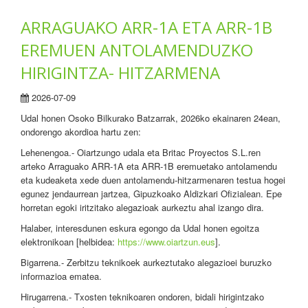
ARRAGUAKO ARR-1A ETA ARR-1B
EREMUEN ANTOLAMENDUZKO
HIRIGINTZA- HITZARMENA
2026-07-09
Udal honen Osoko Bilkurako Batzarrak, 2026ko ekainaren 24ean,
ondorengo akordioa hartu zen:
Lehenengoa.- Oiartzungo udala eta Britac Proyectos S.L.ren
arteko Arraguako ARR-1A eta ARR-1B eremuetako antolamendu
eta kudeaketa xede duen antolamendu-hitzarmenaren testua hogei
egunez jendaurrean jartzea, Gipuzkoako Aldizkari Ofizialean. Epe
horretan egoki iritzitako alegazioak aurkeztu ahal izango dira.
Halaber, interesdunen eskura egongo da Udal honen egoitza
elektronikoan [helbidea:
https://www.oiartzun.eus
].
Bigarrena.- Zerbitzu teknikoek aurkeztutako alegazioei buruzko
informazioa ematea.
Hirugarrena.- Txosten teknikoaren ondoren, bidali hirigintzako