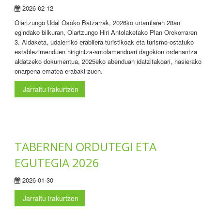
2026-02-12
Oiartzungo Udal Osoko Batzarrak, 2026ko urtarrilaren 28an
egindako bilkuran, Oiartzungo Hiri Antolaketako Plan Orokorraren
3. Aldaketa, udalerriko erabilera turistikoak eta turismo-ostatuko
establezimenduen hirigintza-antolamenduari dagokion ordenantza
aldatzeko dokumentua, 2025eko abenduan idatzitakoari, hasierako
onarpena ematea erabaki zuen.
Jarraitu irakurtzen
TABERNEN ORDUTEGI ETA
EGUTEGIA 2026
2026-01-30
Jarraitu irakurtzen