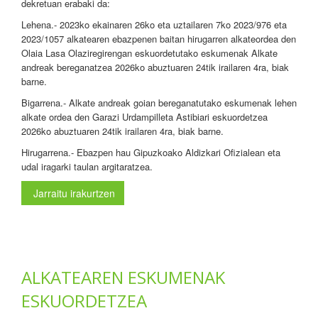
dekretuan erabaki da:
Lehena.- 2023ko ekainaren 26ko eta uztailaren 7ko 2023/976 eta
2023/1057 alkatearen ebazpenen baitan hirugarren alkateordea den
Olaia Lasa Olaziregirengan eskuordetutako eskumenak Alkate
andreak bereganatzea 2026ko abuztuaren 24tik irailaren 4ra, biak
barne.
Bigarrena.- Alkate andreak goian bereganatutako eskumenak lehen
alkate ordea den Garazi Urdampilleta Astibiari eskuordetzea
2026ko abuztuaren 24tik irailaren 4ra, biak barne.
Hirugarrena.- Ebazpen hau Gipuzkoako Aldizkari Ofizialean eta
udal iragarki taulan argitaratzea.
Jarraitu irakurtzen
ALKATEAREN ESKUMENAK
ESKUORDETZEA