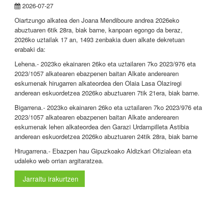
2026-07-27
Oiartzungo alkatea den Joana Mendiboure andrea 2026eko
abuztuaren 6tik 28ra, biak barne, kanpoan egongo da beraz,
2026ko uztailak 17 an, 1493 zenbakia duen alkate dekretuan
erabaki da:
Lehena.- 2023ko ekainaren 26ko eta uztailaren 7ko 2023/976 eta
2023/1057 alkatearen ebazpenen baitan Alkate anderearen
eskumenak hirugarren alkateordea den Olaia Lasa Olaziregi
anderean eskuordetzea 2026ko abuztuaren 7tik 21era, biak barne.
Bigarrena.- 2023ko ekainaren 26ko eta uztailaren 7ko 2023/976 eta
2023/1057 alkatearen ebazpenen baitan Alkate anderearen
eskumenak lehen alkateordea den Garazi Urdampilleta Astibia
anderean eskuordetzea 2026ko abuztuaren 24tik 28ra, biak barne
Hirugarrena.- Ebazpen hau Gipuzkoako Aldizkari Ofizialean eta
udaleko web orrian argitaratzea.
Jarraitu irakurtzen