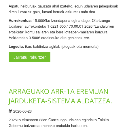
Aipatu helburuak gauzatu ahal izateko, egun udalaren jabegokoak
diren lursailez gain, lursail berriak eskuratu nahi dira.
Aurrekontua:
15.000€ko izendapena egina dago, Oiartzungo
Udalaren aurrekontuko 1 0221.600.170.00.01 2026 “Landalurren
erosketa” kontu sailaren eta bere lotespen-mailaren kargura.
Hektareako 3.500€ ordainduko dira gehienez ere.
Legedia:
ikus baldintza agiriak (pleguak eta memoria)
Jarraitu irakurtzen
ARRAGUAKO ARR-1A EREMUAN
JARDUKETA-SISTEMA ALDATZEA.
2026-06-23
2026ko ekainaren 23an Oiartzungo udalean egindako Tokiko
Gobernu batzarrean honako erabakia hartu zen.