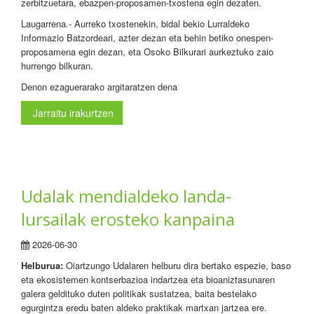
zerbitzuetara, ebazpen-proposamen-txostena egin dezaten.
Laugarrena.- Aurreko txostenekin, bidal bekio Lurraldeko
Informazio Batzordeari, azter dezan eta behin betiko onespen-
proposamena egin dezan, eta Osoko Bilkurari aurkeztuko zaio
hurrengo bilkuran.
Denon ezaguerarako argitaratzen dena
Jarraitu irakurtzen
Udalak mendialdeko landa-
lursailak erosteko kanpaina
2026-06-30
Helburua:
Oiartzungo Udalaren helburu dira bertako espezie, baso
eta ekosistemen kontserbazioa indartzea eta bioaniztasunaren
galera geldituko duten politikak sustatzea, baita bestelako
egurgintza eredu baten aldeko praktikak martxan jartzea ere.