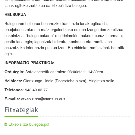
lanak egiteko zerbitzua da Etxebizitza bulegoa.
HELBURUA
Bulegoaren helburua beharrezko tramitazio lanak egitea da,
etxejabeentzako eta maiztergaientzako erosoa izango den zerbitzua
eskaintzea, “bulego bakarra”-ren ideiarekin: aukerei buruz informatu;
gestio lana egin; laguntzak bideratu; kontsulta eta tramitazioa
gauzatzeko informazio-puntua izan; Etxebideko tramitazioak bertatik
egin…
INFORMAZIO PRAKTIKOA:
Ordutegia
: Astelehenetik ostiralera 08:00etatik 14:30era.
Helbidea:
Oiartzungo Udala (Doneztebe plaza), Hirigintza saila.
Telefonoa
: 943 49 03 77
E-maila:
etxebizitza@oiartzun.eus
Fitxategiak
Etxebizitza bulegoa.pdf