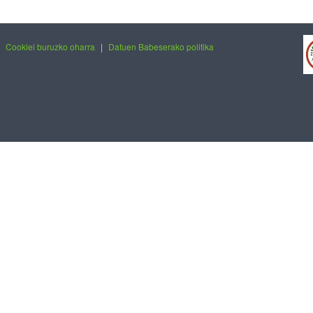
|
Cookiei buruzko oharra
|
Datuen Babeserako politika