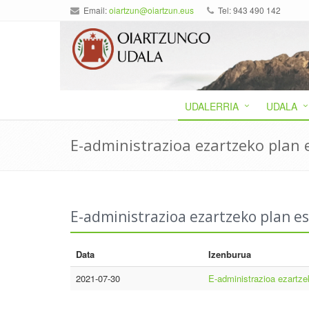
Email:
oiartzun@oiartzun.eus
Tel: 943 490 142
UDALERRIA
UDALA
E-administrazioa ezartzeko plan 
E-administrazioa ezartzeko plan e
Data
Izenburua
2021-07-30
E-administrazioa ezartze