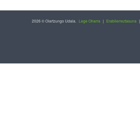
2026 © Oiartzungo Udala.
Lege Oharra
|
Erabilerreztasuna