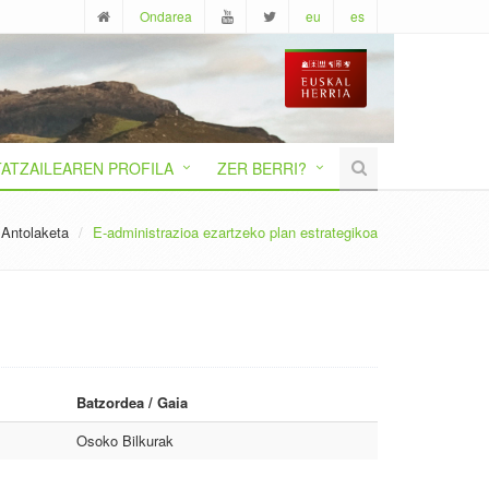
Ondarea
eu
es
ATZAILEAREN PROFILA
ZER BERRI?
 Antolaketa
E-administrazioa ezartzeko plan estrategikoa
Batzordea / Gaia
Osoko Bilkurak