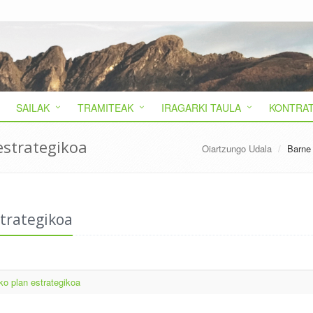
SAILAK
TRAMITEAK
IRAGARKI TAULA
KONTRAT
estrategikoa
Oiartzungo Udala
Barne
strategikoa
ko plan estrategikoa