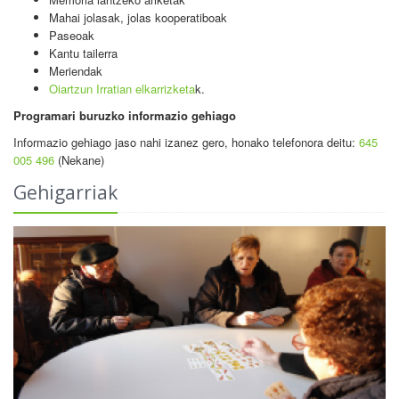
Mahai jolasak, jolas kooperatiboak
Paseoak
Kantu tailerra
Meriendak
Oiartzun Irratian elkarrizketa
k.
Programari buruzko informazio gehiago
Informazio gehiago jaso nahi izanez gero, honako telefonora deitu:
645
005 496
(Nekane)
Gehigarriak