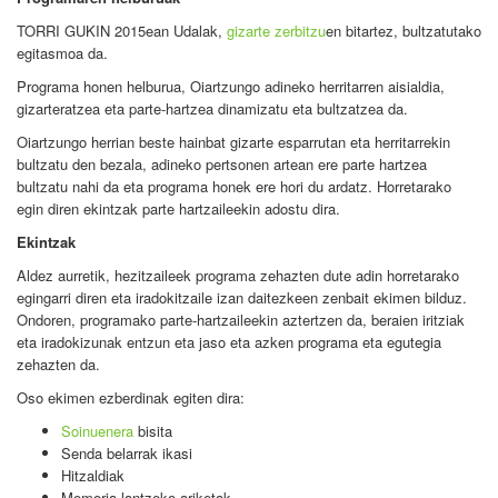
TORRI GUKIN 2015ean Udalak,
gizarte zerbitzu
en bitartez, bultzatutako
egitasmoa da.
Programa honen helburua, Oiartzungo adineko herritarren aisialdia,
gizarteratzea eta parte-hartzea dinamizatu eta bultzatzea da.
Oiartzungo herrian beste hainbat gizarte esparrutan eta herritarrekin
bultzatu den bezala, adineko pertsonen artean ere parte hartzea
bultzatu nahi da eta programa honek ere hori du ardatz. Horretarako
egin diren ekintzak parte hartzaileekin adostu dira.
Ekintzak
Aldez aurretik, hezitzaileek programa zehazten dute adin horretarako
egingarri diren eta iradokitzaile izan daitezkeen zenbait ekimen bilduz.
Ondoren, programako parte-hartzaileekin aztertzen da, beraien iritziak
eta iradokizunak entzun eta jaso eta azken programa eta egutegia
zehazten da.
Oso ekimen ezberdinak egiten dira:
Soinuenera
bisita
Senda belarrak ikasi
Hitzaldiak
Memoria lantzeko ariketak