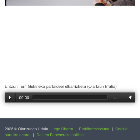
Entzun Torri Gukineko partaideei elkarrizketa (Oiartzun Irratia)
00:00
…
2026 © Oiartzungo Udala.
Lege Oharra
|
Erabilerreztasuna
|
Cookiei
buruzko oharra
|
Datuen Babeserako politika