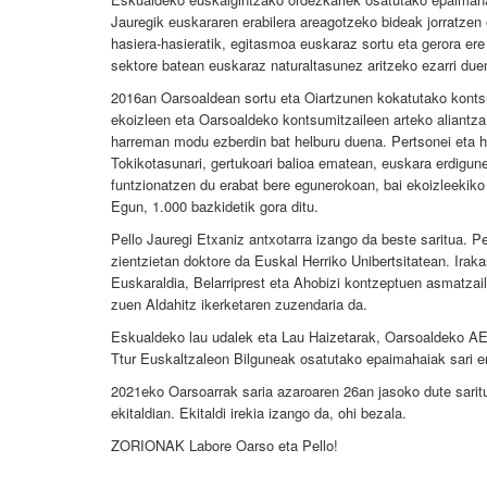
Jauregik euskararen erabilera areagotzeko bideak jorratzen e
hasiera-hasieratik, egitasmoa euskaraz sortu eta gerora ere
sektore batean euskaraz naturaltasunez aritzeko ezarri duen
2016an Oarsoaldean sortu eta Oiartzunen kokatutako konts
ekoizleen eta Oarsoaldeko kontsumitzaileen arteko aliantza
harreman modu ezberdin bat helburu duena. Pertsonei eta h
Tokikotasunari, gertukoari balioa ematean, euskara erdigun
funtzionatzen du erabat bere egunerokoan, bai ekoizleekik
Egun, 1.000 bazkidetik gora ditu.
Pello Jauregi Etxaniz antxotarra izango da beste saritua. 
zientzietan doktore da Euskal Herriko Unibertsitatean. Iraka
Euskaraldia, Belarriprest eta Ahobizi kontzeptuen asmatzaile
zuen Aldahitz ikerketaren zuzendaria da.
Eskualdeko lau udalek eta Lau Haizetarak, Oarsoaldeko AEK
Ttur Euskaltzaleon Bilguneak osatutako epaimahaiak sari ema
2021eko Oarsoarrak saria azaroaren 26an jasoko dute sarit
ekitaldian. Ekitaldi irekia izango da, ohi bezala.
ZORIONAK Labore Oarso eta Pello!