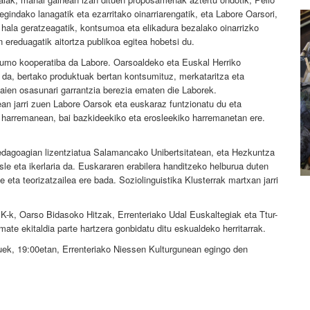
gindako lanagatik eta ezarritako oinarriarengatik, eta Labore Oarsori,
 hala geratzeagatik, kontsumoa eta elikadura bezalako oinarrizko
 ereduagatik aitortza publikoa egitea hobetsi du.
umo kooperatiba da Labore. Oarsoaldeko eta Euskal Herriko
 da, bertako produktuak bertan kontsumituz, merkataritza eta
aien osasunari garrantzia berezia ematen die Laborek.
ean jarri zuen Labore Oarsok eta euskaraz funtzionatu du eta
o harremanean, bai bazkideekiko eta erosleekiko harremanetan ere.
Pedagoagian lizentziatua Salamancako Unibertsitatean, eta Hezkuntza
sle eta ikerlaria da. Euskararen erabilera handitzeko helburua duten
 eta teorizatzailea ere bada. Soziolinguistika Klusterrak martxan jarri
-k, Oarso Bidasoko Hitzak, Errenteriako Udal Euskaltegiak eta Ttur-
te ekitaldia parte hartzera gonbidatu ditu eskualdeko herritarrak.
uek, 19:00etan, Errenteriako Niessen Kulturgunean egingo den