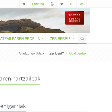
Ondarea
eu
es
ATZAILEAREN PROFILA
ZER BERRI?
Oiartzungo Udala
Zer Berri?
Udal berriak
aren hartzaileak
ehigarriak