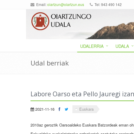
Email:
oiartzun@oiartzun.eus
Tel: 943 490 142
UDALERRIA
UDALA
Udal berriak
Labore Oarso eta Pello Jauregi iza
2021-11-16
Euskara
2010az geroztik Oarsoaldeko Euskara Batzordeak eman ohi
Eskualdeko euskalgintzako ordezkariek osatutako epaimaha