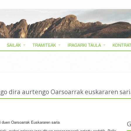
SAILAK
TRAMITEAK
IRAGARKI TAULA
KONTRAT
ngo dira aurtengo Oarsoarrak euskararen sari
 duen Oarsoarrak Euskararen saria
G
iak, mahai gainean izan dituen proposamenak aztertu ondotik, Pello