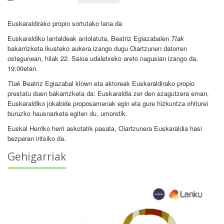
Euskaraldirako propio sortutako lana da
Euskaraldiko lantaldeak antolatuta, Beatriz Egiazabalen
Ttak
bakarrizketa ikusteko aukera izango dugu Oiartzunen datorren
ostegunean, hilak 22. Saioa udaletxeko areto nagusian izango da,
19:00etan.
Ttak
Beatriz Egiazabal klown eta aktoreak Euskaraldirako propio
prestatu duen bakarrizketa da: Euskaraldia zer den ezagutzera eman,
Euskaraldiko jokabide proposamenak egin eta gure hizkuntza ohiturei
buruzko hausnarketa egiten du, umoretik.
Euskal Herriko herri askotatik pasata, Oiartzunera Euskaraldia hasi
bezperan iritsiko da.
Gehigarriak