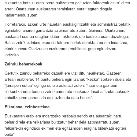
hizkuntza batzuk erabiltzera bultzatzen gaituzten faktoreak asko” diren
arren, Oiartzunen euskararen “erabilerari eutsi” egiten diogula
nabarmendu zuten.
Horretarako, azken urte hauetan euskalgintzatik eta administrazioetatik
egindako lanaren garrantzia azpimarratu zuten. Gainera, Oiartzunen,
euskarari eustea eragiten duten faktoreak ere badirela esan dezakegu.
Baina zein? ezinbestekoa da faktore horiek detektatzea eta indartzea,
etorkizunean Oiartzunen euskararen erabilerak gora egin dezan
lortzeko.
Zaindu beharrekoak
Gertutik zaindu beharreko datuak ere utzi ditu neurketak. Gazteen
artean erabilerak 14 puntu behera egin izanak “kezka” sortzen duela eta
“jarraipen estua” egingo dutela adierazi zuten: “haur eta gazteen
hizkuntza erraztasuna zaintzearen eta euskaraz lasai aritzeko aukerak
zabaltzearen garrantzia argi uzten du datu honek”.
Elkarlana, ezinbestekoa
Euskararen erabilera indartzeko “erabaki sendo eta ausartak” hartu
behar direla eta “elkarlana bultzatu” behar dela azpimarratu zuten,
“elkarrekin egindako ekimen eta egitasmoen eragina biderkatu egiten
baita”.