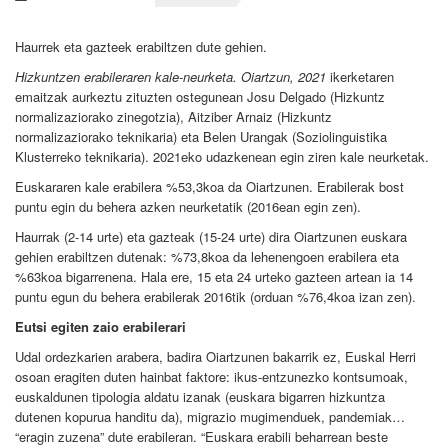
Haurrek eta gazteek erabiltzen dute gehien.
Hizkuntzen erabileraren kale-neurketa. Oiartzun, 2021
ikerketaren
emaitzak aurkeztu zituzten ostegunean Josu Delgado (Hizkuntz
normalizaziorako zinegotzia), Aitziber Arnaiz (Hizkuntz
normalizaziorako teknikaria) eta Belen Urangak (Soziolinguistika
Klusterreko teknikaria). 2021eko udazkenean egin ziren kale neurketak.
Euskararen kale erabilera %53,3koa da Oiartzunen. Erabilerak bost
puntu egin du behera azken neurketatik (2016ean egin zen).
Haurrak (2-14 urte) eta gazteak (15-24 urte) dira Oiartzunen euskara
gehien erabiltzen dutenak: %73,8koa da lehenengoen erabilera eta
%63koa bigarrenena. Hala ere, 15 eta 24 urteko gazteen artean ia 14
puntu egun du behera erabilerak 2016tik (orduan %76,4koa izan zen).
Eutsi egiten zaio erabilerari
Udal ordezkarien arabera, badira Oiartzunen bakarrik ez, Euskal Herri
osoan eragiten duten hainbat faktore: ikus-entzunezko kontsumoak,
euskaldunen tipologia aldatu izanak (euskara bigarren hizkuntza
dutenen kopurua handitu da), migrazio mugimenduek, pandemiak…
“eragin zuzena” dute erabileran. “Euskara erabili beharrean beste