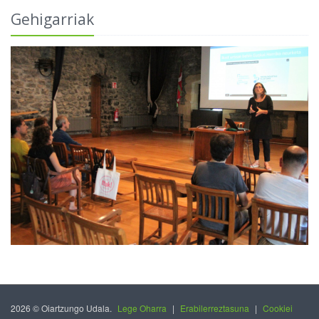
Gehigarriak
2026 © Oiartzungo Udala.
Lege Oharra
|
Erabilerreztasuna
|
Cookiei