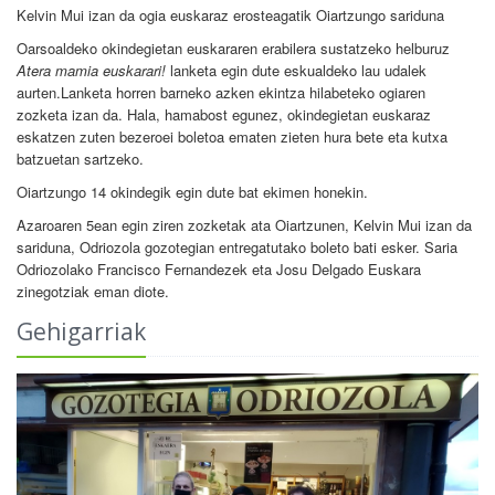
Kelvin Mui izan da ogia euskaraz erosteagatik Oiartzungo sariduna
Oarsoaldeko okindegietan euskararen erabilera sustatzeko helburuz
Atera mamia euskarari!
lanketa egin dute eskualdeko lau udalek
aurten.Lanketa horren barneko azken ekintza hilabeteko ogiaren
zozketa izan da. Hala, hamabost egunez, okindegietan euskaraz
eskatzen zuten bezeroei boletoa ematen zieten hura bete eta kutxa
batzuetan sartzeko.
Oiartzungo 14 okindegik egin dute bat ekimen honekin.
Azaroaren 5ean egin ziren zozketak ata Oiartzunen, Kelvin Mui izan da
sariduna, Odriozola gozotegian entregatutako boleto bati esker. Saria
Odriozolako Francisco Fernandezek eta Josu Delgado Euskara
zinegotziak eman diote.
Gehigarriak