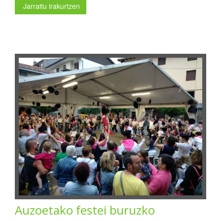
Jarraitu irakurtzen
Auzoetako festei buruzko