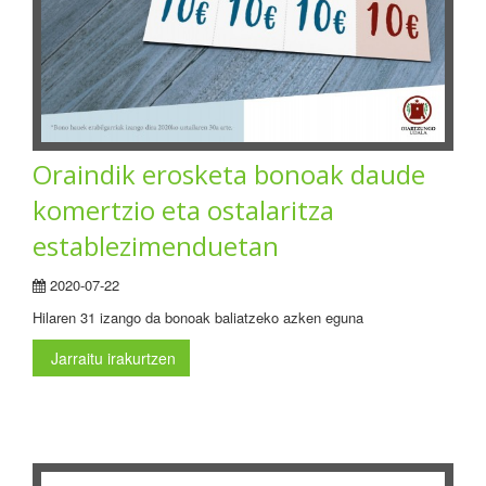
Oraindik erosketa bonoak daude
komertzio eta ostalaritza
establezimenduetan
2020-07-22
Hilaren 31 izango da bonoak baliatzeko azken eguna
Jarraitu irakurtzen