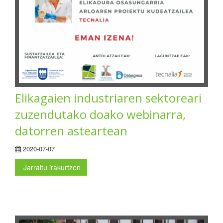
Elikagaien industriaren sektoreari
zuzendutako doako webinarra,
datorren asteartean
2020-07-07
Jarraitu irakurtzen