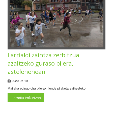
Larrialdi zaintza zerbitzua
azaltzeko guraso bilera,
astelehenean
2020-06-19
Mailaka egingo dira bilerak, jende pilaketa saihesteko
Jarraitu irakurtzen