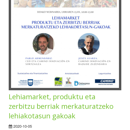
Lehiamarket, produktu eta
zerbitzu berriak merkaturatzeko
lehiakotasun gakoak
2020-10-05