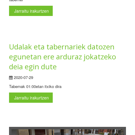
Jarraitu irakurtzen
Udalak eta tabernariek datozen
egunetan ere arduraz jokatzeko
deia egin dute
2020-07-29
Tabernak 01:00etan itxiko dira
Jarraitu irakurtzen