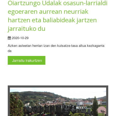
Oiartzungo Udalak osasun-larrialdi
egoeraren aurrean neurriak
hartzen eta baliabideak jartzen
jarraituko du
2020-10-29
Azken asteetan herrian izan den kutsatze-tasa altua kezkagarria
da
Jarraitu irakurtzen