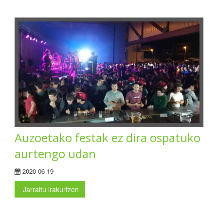
Auzoetako festak ez dira ospatuko
aurtengo udan
2020-06-19
Jarraitu irakurtzen