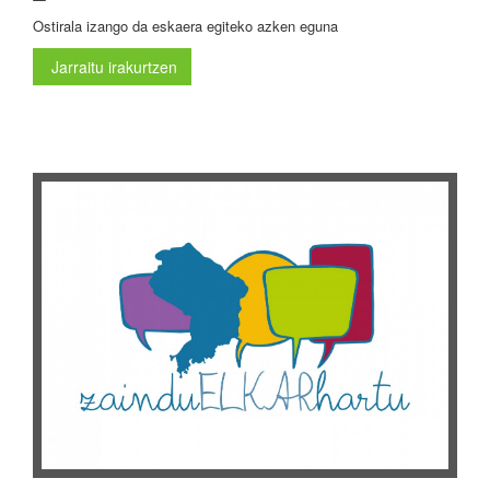
Ostirala izango da eskaera egiteko azken eguna
Jarraitu irakurtzen