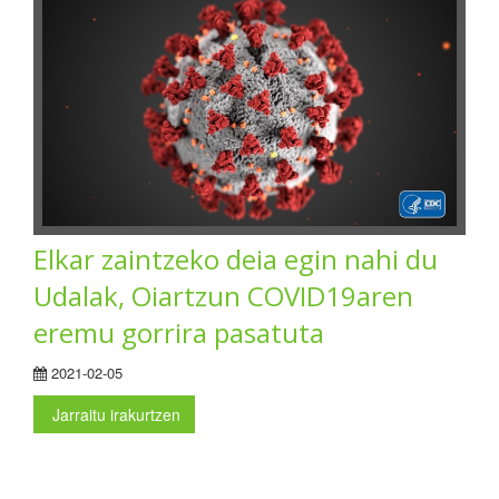
Elkar zaintzeko deia egin nahi du
Udalak, Oiartzun COVID19aren
eremu gorrira pasatuta
2021-02-05
Jarraitu irakurtzen