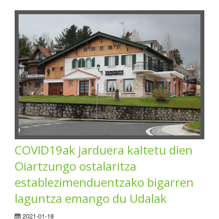
COVID19ak jarduera kaltetu dien
Oiartzungo ostalaritza
establezimenduentzako bigarren
laguntza emango du Udalak
2021-01-18