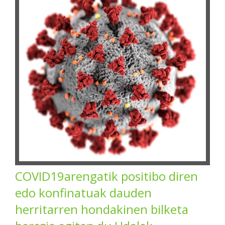
COVID19arengatik positibo diren
edo konfinatuak dauden
herritarren hondakinen bilketa