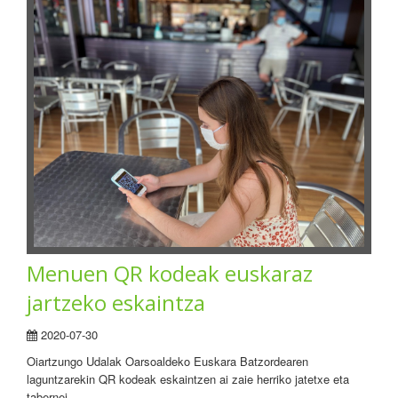
Menuen QR kodeak euskaraz
jartzeko eskaintza
2020-07-30
Oiartzungo Udalak Oarsoaldeko Euskara Batzordearen
laguntzarekin QR kodeak eskaintzen ai zaie herriko jatetxe eta
tabernei