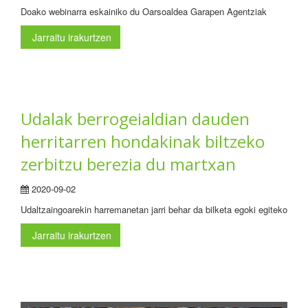
Doako webinarra eskainiko du Oarsoaldea Garapen Agentziak
Jarraitu irakurtzen
Udalak berrogeialdian dauden
herritarren hondakinak biltzeko
zerbitzu berezia du martxan
2020-09-02
Udaltzaingoarekin harremanetan jarri behar da bilketa egoki egiteko
Jarraitu irakurtzen