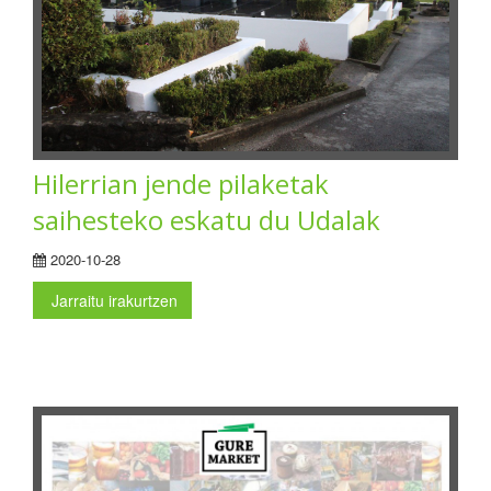
Hilerrian jende pilaketak
saihesteko eskatu du Udalak
2020-10-28
Jarraitu irakurtzen