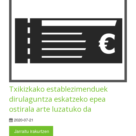
Txikizkako establezimenduek
dirulaguntza eskatzeko epea
ostirala arte luzatuko da
2020-07-21
Jarraitu irakurtzen