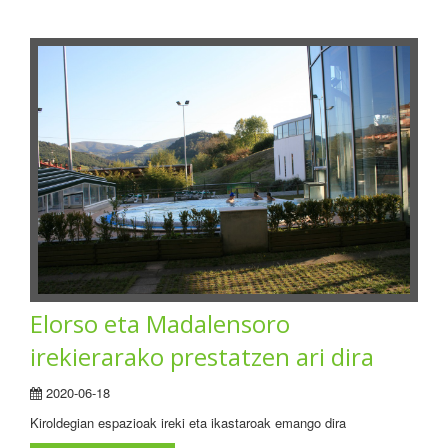
Elorso eta Madalensoro
irekierarako prestatzen ari dira
2020-06-18
Kiroldegian espazioak ireki eta ikastaroak emango dira