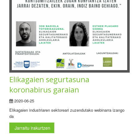
Elikagaien segurtasuna
koronabirus garaian
2020-06-25
Elikagaien industriaren sektoreari zuzendutako webinarra izango
da
Jarraitu irakurtzen