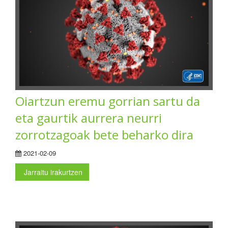
Oiartzun eremu gorrian sartu da
eta gaurtik aurrera neurri
zorrotzagoak bete beharko dira
2021-02-09
Jarraitu irakurtzen