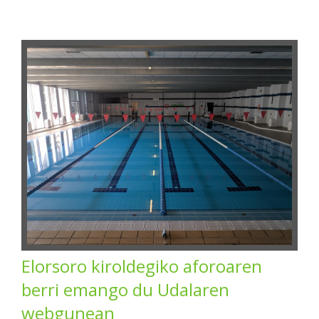
Elorsoro kiroldegiko aforoaren
berri emango du Udalaren
webgunean