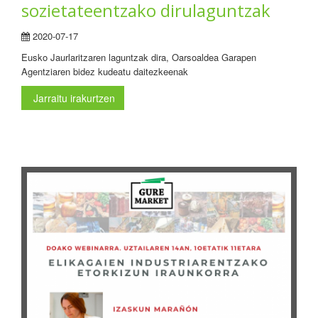
sozietateentzako dirulaguntzak
2020-07-17
Eusko Jaurlaritzaren laguntzak dira, Oarsoaldea Garapen
Agentziaren bidez kudeatu daitezkeenak
Jarraitu irakurtzen