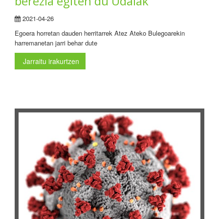
berezia egiten du Udalak
2021-04-26
Egoera horretan dauden herritarrek Atez Ateko Bulegoarekin
harremanetan jarri behar dute
Jarraitu irakurtzen