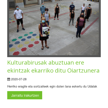
Kulturabirusak abuztuan ere
ekintzak ekarriko ditu Oiartzunera
2020-07-28
Herriko eragile eta sortzaileek egin duten lana eskertu du Udalak
Jarraitu irakurtzen