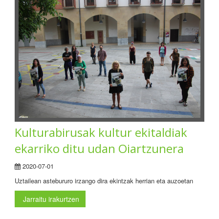
Kulturabirusak kultur ekitaldiak
ekarriko ditu udan Oiartzunera
2020-07-01
Uztailean astebururo irzango dira ekintzak herrian eta auzoetan
Jarraitu irakurtzen