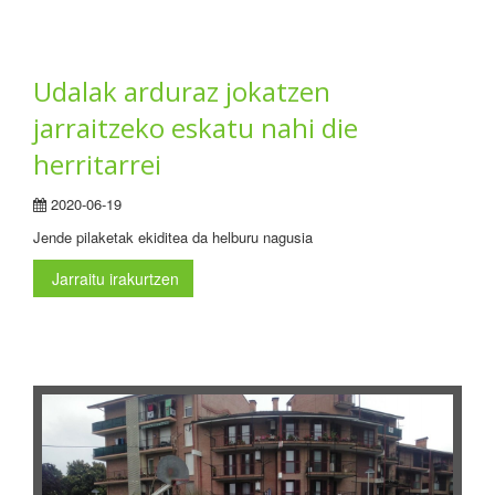
Udalak arduraz jokatzen
jarraitzeko eskatu nahi die
herritarrei
2020-06-19
Jende pilaketak ekiditea da helburu nagusia
Jarraitu irakurtzen