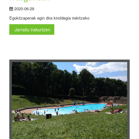
2020-06-29
Egokitzapenak egin dira kiroldegia irekitzeko
Jarraitu irakurtzen