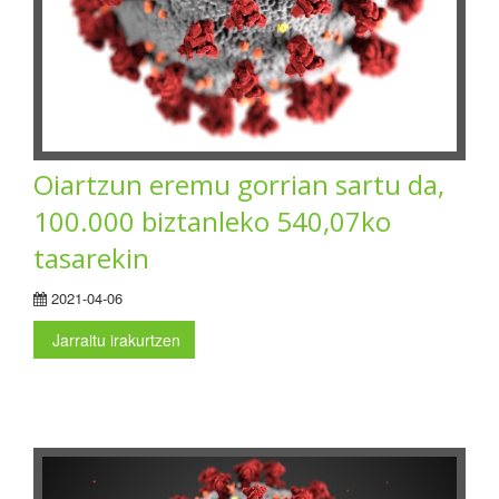
Oiartzun eremu gorrian sartu da,
100.000 biztanleko 540,07ko
tasarekin
2021-04-06
Jarraitu irakurtzen