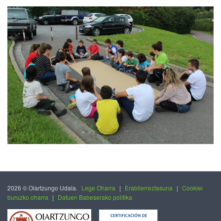
2026 © Oiartzungo Udala.
Lege Oharra
|
Erabilerreztasuna
|
Cookiei
buruzko oharra
|
Datuen Babeserako politika