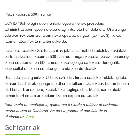
Plaza kopurua 500 haur da
COVID-19ak eragin duen larrialdi egoera honek prozedura
administratiboen epeen etetea eragin du, eta hori dela eta, Oiratzungo
udaleku irekietan izena emateko epea ez da gaur (apirilak 3) itxiko.
Izen-ematea irekita mantenduko da.
Hala ere, Udaleko Gazteria sailak jakinarazi nahi du udaleku irekietako
parte-hartzaileen kopurua 500 haurrera mugatuko dela; beraz, lehenengo
izena ematen duten 500 umeentzako egongo da lekua. Horregatik,
lehenbailehen izena ematea gomendatzen du Udalak.
Bestalde, gaur-gaurkoz Udalak ezin du ziurtatu udaleku irekiak egiteko
osasun baldintzak egongo ote diren uztailean. Udalekuak bertan behera
utzi behar izanez gero, kuotak itzuli egingo dira. Maiatzean erabaki
honen berri emateko moduan izatea espero du Udalak.
Para leerlo en castellano
, queremos invitarle a utilizar el traductor
neuronal que el Gobierno Vasco ha puesto al servicio de la
ciudadanía:
Aquí
Gehigarriak