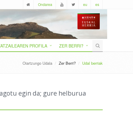
Ondarea
eu
es
ATZAILEAREN PROFILA
ZER BERRI?
Oiartzungo Udala
Zer Berri?
Udal berriak
eagotu egin da; gure helburua