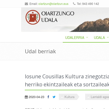
Email:
oiartzun@oiartzun.eus
Tel: 943 490 142
UDALERRIA
UDALA
Udal berriak
Iosune Cousillas Kultura zinegotz
herriko ekintzaileak eta sortzailea
2020-04-23
Kultura
Larrialdi ego