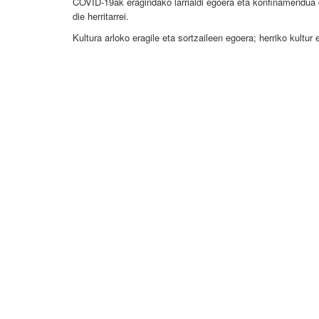
COVID-19ak eragindako larrialdi egoera eta konfinamendua d
die herritarrei.
Kultura arloko eragile eta sortzaileen egoera; herriko kultur