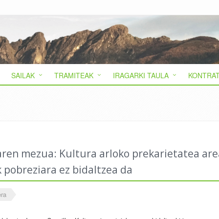
SAILAK
TRAMITEAK
IRAGARKI TAULA
KONTRAT
iaren mezua: Kultura arloko prekarietatea ar
k pobreziara ez bidaltzea da
era