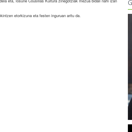
ela eta, Iosune Cousillas Kultura zinegotziak mezua bidali nahi izan
G
 ekintzen etorkizuna eta festen inguruan aritu da.