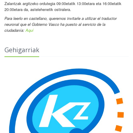
Zalantzak argitzeko ordutegia 09:00etatik 13:00etara eta 16:00etatik
20:00etara da, astelehenetik ostiralera.
Para leerlo en castellano
, queremos invitarle a utilizar el traductor
neuronal que el Gobierno Vasco ha puesto al servicio de la
ciudadanía:
Aquí
Gehigarriak