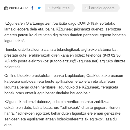
2020-04-02
Hezkuntza
Larrialdi egoera
KZgunearen Oiartzungo zentroa itxita dago COVID-19ak sortutako
larrialdi egoera dela eta, baina KZguneak jakinarazi duenez, zerbitzua
ematen jarraituko dute "eten digitalean dauden pertsonei egoera honetan
laguntzeko".
Honela, erabiltzaileen zalantza teknologikoak argitzeko sistema bat
prestatu dute, erabilerrazak diren kanalen bidez: telefonoz (943 02 36
70) edo posta elektronikoz (tutor.oiartzun@kzgunea.net) argituko dituzte
zalantzak.
On-line bidezko erosketetan; banku-izapideetan; Osakidetzako osasun-
karpetara sarbidean eta beste aplikazioen erabileran eta abarretan
laguntza behar duten herritarrei lagunduko die KZguneak, "eragiketa
horiek orain etxetik egin behar direlako bai edo bai".
KZgunetik adierazi dutenez, edozein herritarrentzako zerbitzua
eskaintzen dute, baina batez ere "adinekoak" dituzte gogoan. Horren
harira, "adinekoen egoitzek behar duten laguntza ere eman genezake,
senideen eta egoiliarren artean bideokonferentziak egiteko", azaldu
dute.