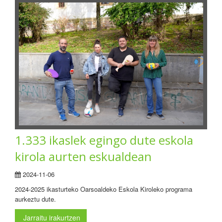
1.333 ikaslek egingo dute eskola
kirola aurten eskualdean
2024-11-06
2024-2025 ikasturteko Oarsoaldeko Eskola Kiroleko programa
aurkeztu dute.
Jarraitu irakurtzen