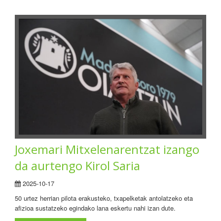
Joxemari Mitxelenarentzat izango
da aurtengo Kirol Saria
2025-10-17
50 urtez herrian pilota erakusteko, txapelketak antolatzeko eta
afizioa sustatzeko egindako lana eskertu nahi izan dute.