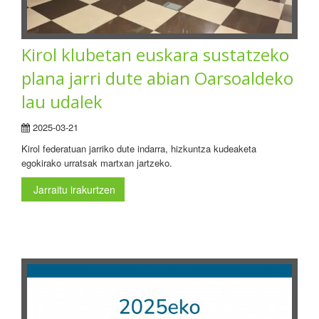
Kirol klubetan euskara sustatzeko
plana jarri dute abian Oarsoaldeko
lau udalek
2025-03-21
Kirol federatuan jarriko dute indarra, hizkuntza kudeaketa
egokirako urratsak martxan jartzeko.
Jarraitu irakurtzen