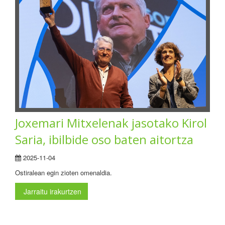
Joxemari Mitxelenak jasotako Kirol
Saria, ibilbide oso baten aitortza
2025-11-04
Ostiralean egin zioten omenaldia.
Jarraitu irakurtzen