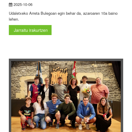
2025-10-06
Udaletxeko Arreta Bulegoan egin behar da, azaroaren 10a baino
lehen.
Jarraitu irakurtzen