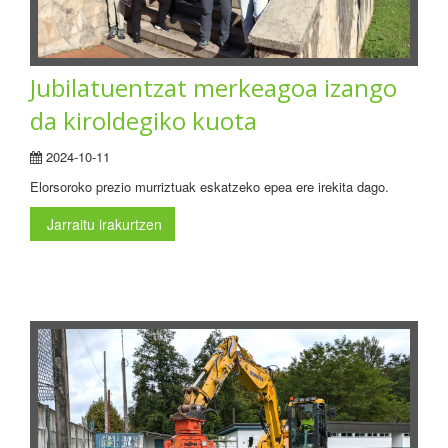
Jubilatuentzat merkeagoa izango
da kiroldegiko kuota
2024-10-11
Elorsoroko prezio murriztuak eskatzeko epea ere irekita dago.
Jarraitu irakurtzen