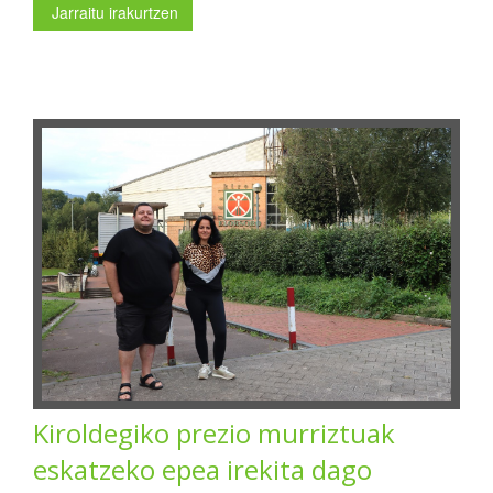
Jarraitu irakurtzen
Kiroldegiko prezio murriztuak
eskatzeko epea irekita dago