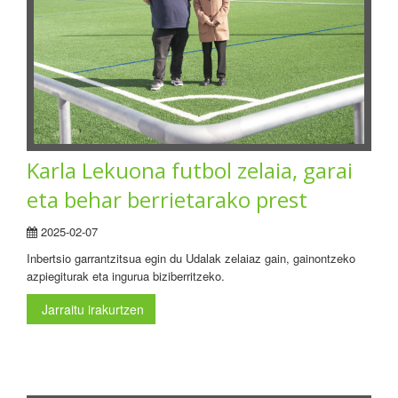
Karla Lekuona futbol zelaia, garai
eta behar berrietarako prest
2025-02-07
Inbertsio garrantzitsua egin du Udalak zelaiaz gain, gainontzeko
azpiegiturak eta ingurua biziberritzeko.
Jarraitu irakurtzen