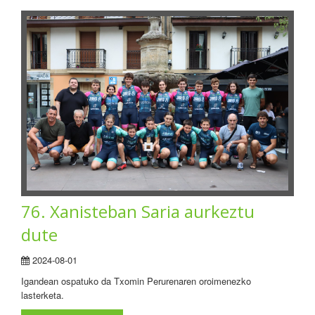
76. Xanisteban Saria aurkeztu
dute
2024-08-01
Igandean ospatuko da Txomin Perurenaren oroimenezko
lasterketa.