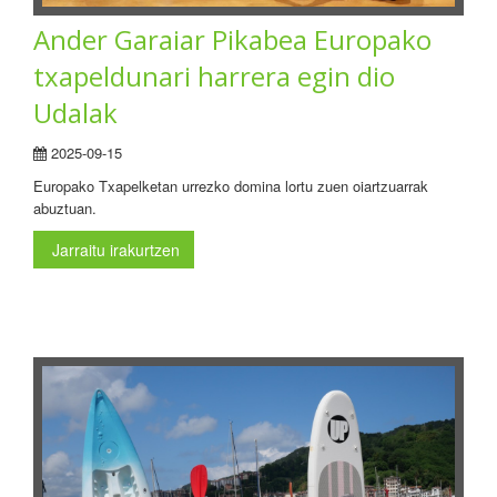
Ander Garaiar Pikabea Europako
txapeldunari harrera egin dio
Udalak
2025-09-15
Europako Txapelketan urrezko domina lortu zuen oiartzuarrak
abuztuan.
Jarraitu irakurtzen