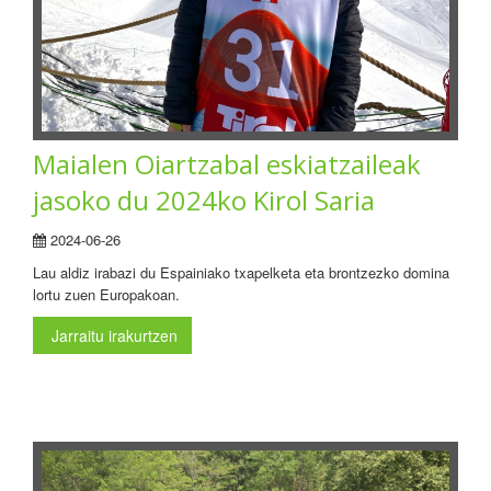
Maialen Oiartzabal eskiatzaileak
jasoko du 2024ko Kirol Saria
2024-06-26
Lau aldiz irabazi du Espainiako txapelketa eta brontzezko domina
lortu zuen Europakoan.
Jarraitu irakurtzen