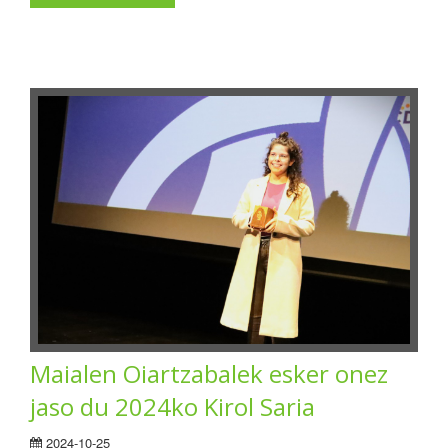
Maialen Oiartzabalek esker onez
jaso du 2024ko Kirol Saria
2024-10-25