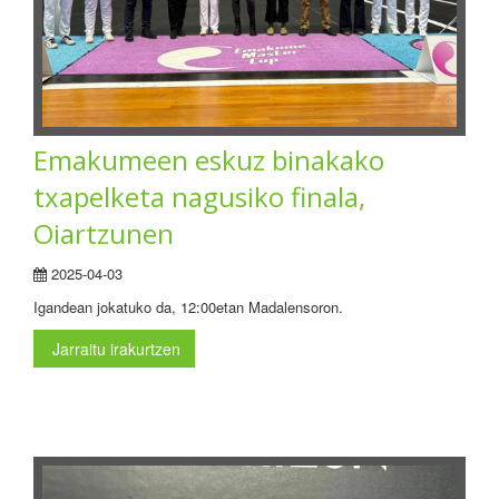
Emakumeen eskuz binakako
txapelketa nagusiko finala,
Oiartzunen
2025-04-03
Igandean jokatuko da, 12:00etan Madalensoron.
Jarraitu irakurtzen