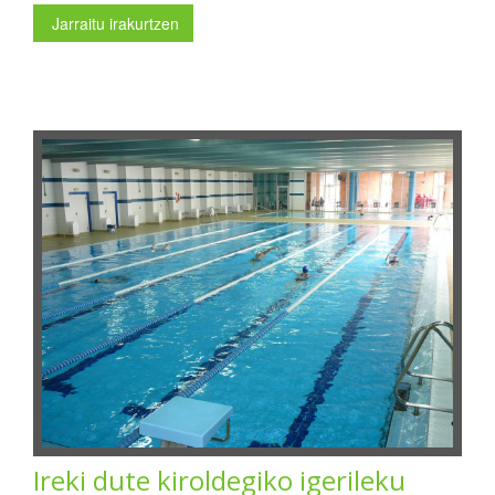
Jarraitu irakurtzen
Ireki dute kiroldegiko igerileku