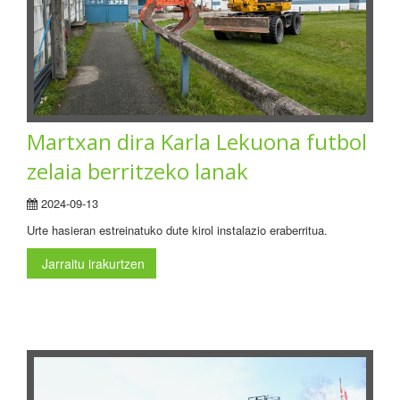
Martxan dira Karla Lekuona futbol
zelaia berritzeko lanak
2024-09-13
Urte hasieran estreinatuko dute kirol instalazio eraberritua.
Jarraitu irakurtzen