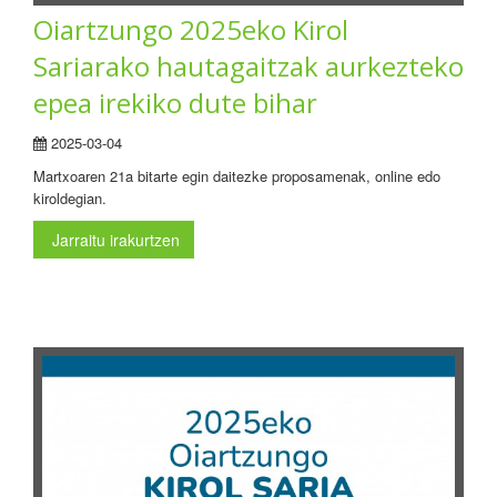
Oiartzungo 2025eko Kirol
Sariarako hautagaitzak aurkezteko
epea irekiko dute bihar
2025-03-04
Martxoaren 21a bitarte egin daitezke proposamenak, online edo
kiroldegian.
Jarraitu irakurtzen