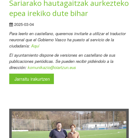
Sariarako hautagaitzak aurkezteko
epea irekiko dute bihar
2025-03-04
Para leerlo en castellano
, queremos invitarle a utilizar el traductor
neuronal que el Gobierno Vasco ha puesto al servicio de la
ciudadanía:
Aquí
El ayuntamiento dispone de versiones en castellano de sus
publicaciones periódicas. Se pueden recibir pidiéndolo a la
dirección:
komunikazio@oiartzun.eus
Jarraitu irakurtzen