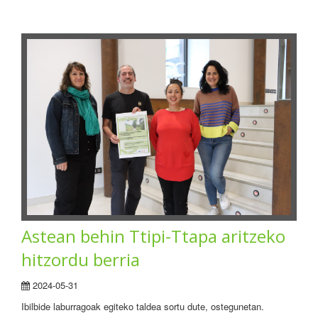
Astean behin Ttipi-Ttapa aritzeko
hitzordu berria
2024-05-31
Ibilbide laburragoak egiteko taldea sortu dute, ostegunetan.