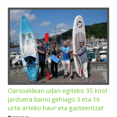
Oarsoaldean udan egiteko 35 kirol
jarduera baino gehiago 3 eta 16
urte arteko haur eta gazteentzat