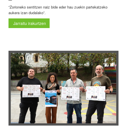
“Zorioneko sentitzen naiz bide eder hau zuekin partekatzeko
aukera izan dudalako”.
Jarraitu irakurtzen