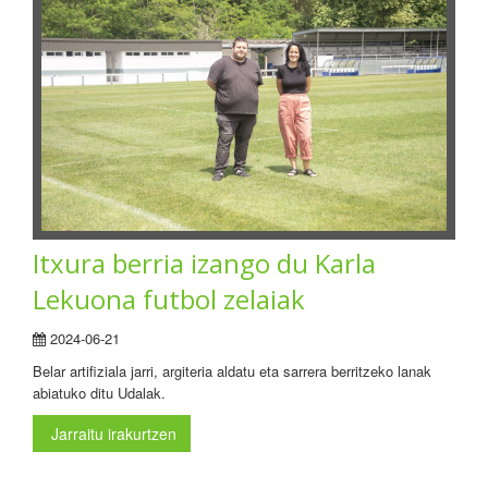
Itxura berria izango du Karla
Lekuona futbol zelaiak
2024-06-21
Belar artifiziala jarri, argiteria aldatu eta sarrera berritzeko lanak
abiatuko ditu Udalak.
Jarraitu irakurtzen