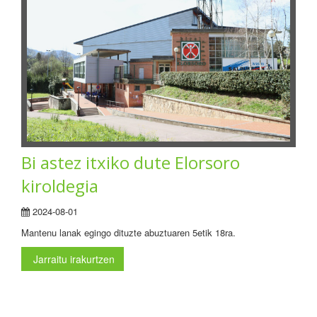
Bi astez itxiko dute Elorsoro
kiroldegia
2024-08-01
Mantenu lanak egingo dituzte abuztuaren 5etik 18ra.
Jarraitu irakurtzen