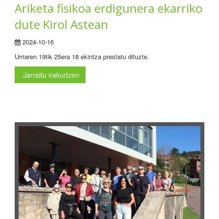
Ariketa fisikoa erdigunera ekarriko
dute Kirol Astean
2024-10-16
Urriaren 19tik 25era 18 ekintza prestatu dituzte.
Jarraitu irakurtzen