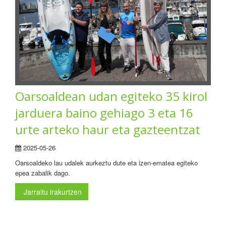
Oarsoaldean udan egiteko 35 kirol
jarduera baino gehiago 3 eta 16
urte arteko haur eta gazteentzat
2025-05-26
Oarsoaldeko lau udalek aurkeztu dute eta izen-ematea egiteko
epea zabalik dago.
Jarraitu irakurtzen