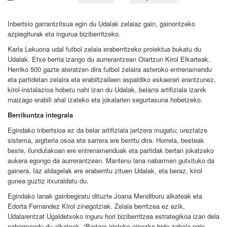
Inbertsio garrantzitsua egin du Udalak zelaiaz gain, gainontzeko
azpiegiturak eta ingurua biziberritzeko.
Karla Lekuona udal futbol zelaia eraberritzeko proiektua bukatu du
Udalak. Etxe berria izango du aurrerantzean Oiartzun Kirol Elkarteak.
Herriko 500 gazte ateratzen dira futbol zelaira asteroko entrenamendu
eta partidetan zelaira eta erabiltzaileen aspaldiko eskaerari erantzunez,
kirol-instalazioa hobetu nahi izan du Udalak, belarra artifiziala izanik
maizago erabili ahal izateko eta jokalarien segurtasuna hobetzeko.
Berrikuntza integrala
Egindako inbertsioa ez da belar artifiziala jartzera mugatu; ureztatze
sistema, argiteria osoa eta sarrera ere berritu dira. Horrela, besteak
beste, ilundutakoan ere entrenamenduak eta partidak bertan jokatzeko
aukera egongo da aurrerantzean. Mantenu lana nabarmen gutxituko da
gainera. Iaz aldagelak ere eraberritu zituen Udalak, eta beraz, kirol
gunea guztiz itxuraldatu du.
Egindako lanak gainbegiratu dituzte Joana Mendiburu alkateak eta
Edorta Fernandez Kirol zinegotziak. Zelaia berritzea ez ezik,
Udalarentzat Ugaldetxoko inguru hori biziberritzea estrategikoa izan dela
nabarmendu du alkateak. “Bertara iristeko oinezko bide zabala egin