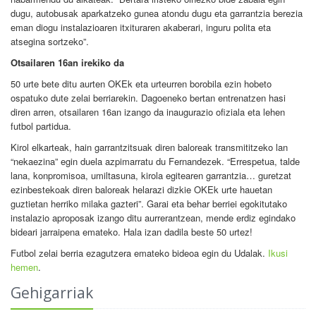
dugu, autobusak aparkatzeko gunea atondu dugu eta garrantzia berezia
eman diogu instalazioaren itxituraren akaberari, inguru polita eta
atsegina sortzeko”.
Otsailaren 16an irekiko da
50 urte bete ditu aurten OKEk eta urteurren borobila ezin hobeto
ospatuko dute zelai berriarekin. Dagoeneko bertan entrenatzen hasi
diren arren, otsailaren 16an izango da inaugurazio ofiziala eta lehen
futbol partidua.
Kirol elkarteak, hain garrantzitsuak diren baloreak transmititzeko lan
“nekaezina” egin duela azpimarratu du Fernandezek. “Errespetua, talde
lana, konpromisoa, umiltasuna, kirola egitearen garrantzia… guretzat
ezinbestekoak diren baloreak helarazi dizkie OKEk urte hauetan
guztietan herriko milaka gazteri”. Garai eta behar berriei egokitutako
instalazio aproposak izango ditu aurrerantzean, mende erdiz egindako
bideari jarraipena emateko. Hala izan dadila beste 50 urtez!
Futbol zelai berria ezagutzera emateko bideoa egin du Udalak.
Ikusi
hemen
.
Gehigarriak