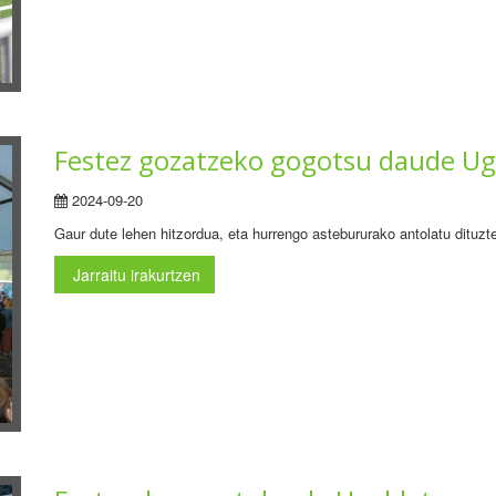
Festez gozatzeko gogotsu daude U
2024-09-20
Gaur dute lehen hitzordua, eta hurrengo astebururako antolatu dituzte
Jarraitu irakurtzen