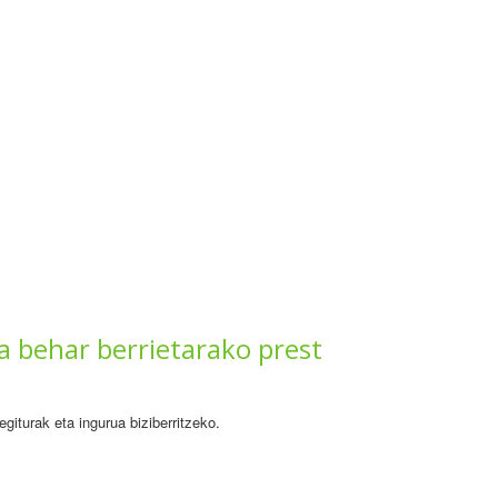
ta behar berrietarako prest
giturak eta ingurua biziberritzeko.