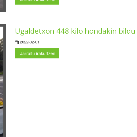
Ugaldetxon 448 kilo hondakin bildu 
2022-02-01
Jarraitu irakurtzen