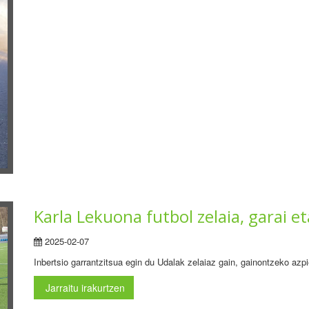
Karla Lekuona futbol zelaia, garai e
2025-02-07
Inbertsio garrantzitsua egin du Udalak zelaiaz gain, gainontzeko azpie
Jarraitu irakurtzen