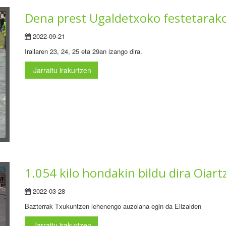
Dena prest Ugaldetxoko festetarak
2022-09-21
Irailaren 23, 24, 25 eta 29an izango dira.
Jarraitu irakurtzen
1.054 kilo hondakin bildu dira Oiart
2022-03-28
Bazterrak Txukuntzen lehenengo auzolana egin da Elizalden
Jarraitu irakurtzen