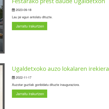
Festarako prest daude Ugaldetxon
2023-09-18
Lau jai egun antolatu dituzte.
Jarraitu irakurtzen
Ugaldetxoko auzo lokalaren irekiera
2022-11-17
Auzotar guztiak gonbidatu dituzte inauguraziora.
Jarraitu irakurtzen