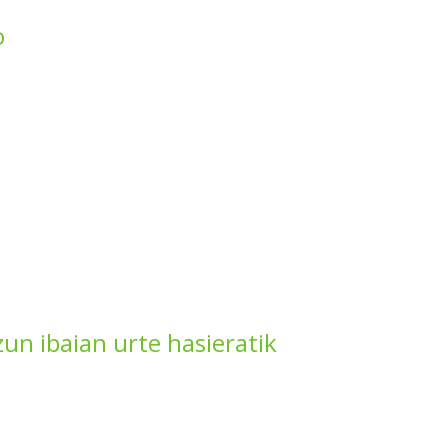
o
zun ibaian urte hasieratik