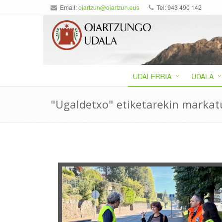
Email:
oiartzun@oiartzun.eus
Tel: 943 490 142
UDALERRIA
UDALA
"Ugaldetxo" etiketarekin markat