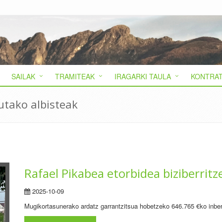
SAILAK
TRAMITEAK
IRAGARKI TAULA
KONTRAT
utako albisteak
Rafael Pikabea etorbidea biziberritz
2025-10-09
Mugikortasunerako ardatz garrantzitsua hobetzeko 646.765 €ko inber