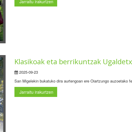
Jarraitu irakurtzen
Klasikoak eta berrikuntzak Ugaldet
2025-09-23
San Migelekin bukatuko dira aurtengoan ere Oiartzungo auzoetako fe
Jarraitu irakurtzen