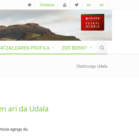
Ondarea
eu
es
ATZAILEAREN PROFILA
ZER BERRI?
Oiartzungo Udala
en ari da Udala
tsioa egingo du.