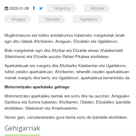
2022-01-28
Hirigintza
Altzibar
Arragua
Elizalde
Ugaldetxo
Mugikortasuna eta trafiko antolakuntza hobetzeko margoketak lanak
egin ditu Udalak Altzibarren, Arraguan, Elizalden eta Ugaldetxon.
Bide margoketak egin dira Altzibar eta Elizalde artean (Kaleberriatik
Sibelutsera) eta Elizalde auzoko Rafael Pikabea etorbidean.
Aparkalekuak ere margotu dira Altzibarko Kaleberrian eta Ugaldetxon,
futbol zelaiko aparkalekuan. Altzibarren, lehendik zeuden aparkalekuen
marrak margotu dira berriz eta Ugaldetxon, aparkalekua berrantolatu da.
Motorrentzako aparkaleku gehiago
Motorrentzako aparkaleku berriak ere sortu dira lau auzotan: Arraguako
Ganboxa eta Iturrine kaleetan; Altzibarren, Olalden; Elizaldeko Iparralde
etorbidean, Sibelutsen eta Arraskuelarren.
Horrez gain, zamalanetarako gune berria sortu da Iparralde etorbidean.
Gehigarriak