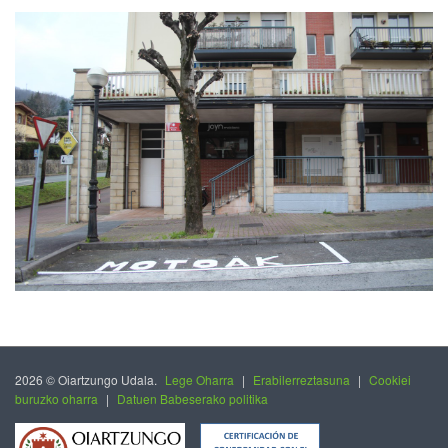
2026 © Oiartzungo Udala.
Lege Oharra
|
Erabilerreztasuna
|
Cookiei
buruzko oharra
|
Datuen Babeserako politika