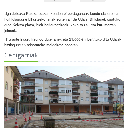
Ugaldetxoko Kalexa plazan zeuden bi berdeguneak kendu eta eremu
hori jolasgune bihurtzeko lanak egiten ari da Udala. Bi jolasek osatuko
dute Kalexa plaza, biak harlauzazkoak: xake taulak eta hiru marran
jolasak.
Hiru aste inguru iraungo dute lanek eta 21.000 € inbertituko ditu Udalak
bizilagunekin adostutako moldaketa honetan.
Gehigarriak