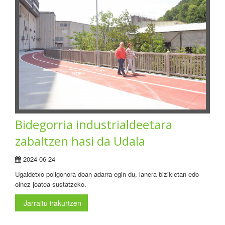
Bidegorria industrialdeetara
zabaltzen hasi da Udala
2024-06-24
Ugaldetxo poligonora doan adarra egin du, lanera bizikletan edo
oinez joatea sustatzeko.
Jarraitu irakurtzen