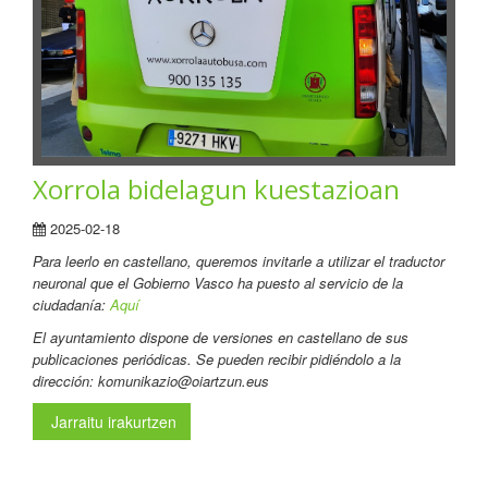
Xorrola bidelagun kuestazioan
2025-02-18
Para leerlo en castellano, queremos invitarle a utilizar el traductor
neuronal que el Gobierno Vasco ha puesto al servicio de la
ciudadanía:
Aquí
El ayuntamiento dispone de versiones en castellano de sus
publicaciones periódicas. Se pueden recibir pidiéndolo a la
dirección: komunikazio@oiartzun.eus
Jarraitu irakurtzen