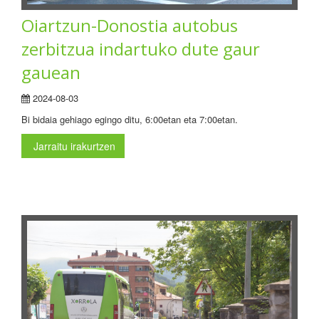
Oiartzun-Donostia autobus
zerbitzua indartuko dute gaur
gauean
2024-08-03
Bi bidaia gehiago egingo ditu, 6:00etan eta 7:00etan.
Jarraitu irakurtzen