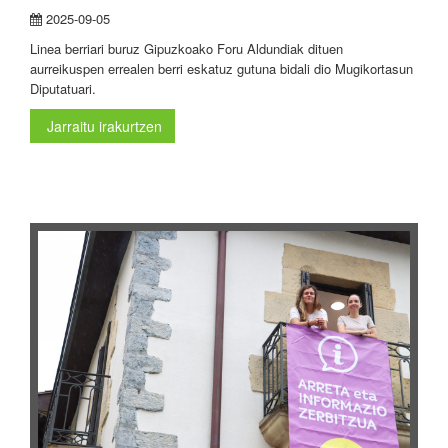
2025-09-05
Linea berriari buruz Gipuzkoako Foru Aldundiak dituen
aurreikuspen errealen berri eskatuz gutuna bidali dio Mugikortasun
Diputatuari.
Jarraitu irakurtzen