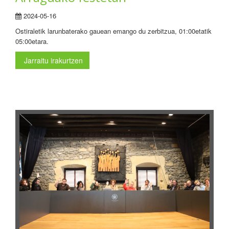
2024-05-16
Ostiraletik larunbaterako gauean emango du zerbitzua, 01:00etatik
05:00etara.
Jarraitu irakurtzen