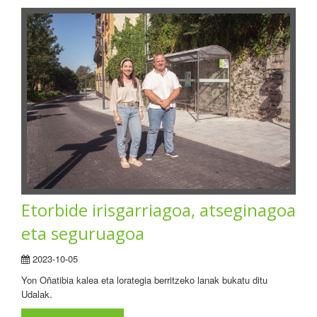
Etorbide irisgarriagoa, atseginagoa
eta seguruagoa
2023-10-05
Yon Oñatibia kalea eta lorategia berritzeko lanak bukatu ditu
Udalak.