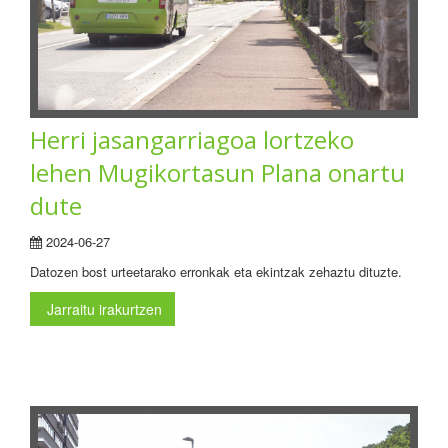
Herri jasangarriagoa lortzeko
lehen Mugikortasun Plana onartu
dute
2024-06-27
Datozen bost urteetarako erronkak eta ekintzak zehaztu dituzte.
Jarraitu irakurtzen