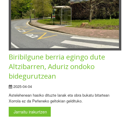
Biribilgune berria egingo dute
Altzibarren, Aduriz ondoko
bidegurutzean
2025-04-04
Astelehenean hasiko dituzte lanak eta obra bukatu bitartean
Xorrola ez da Peñeneko geltokian geldituko.
Jarraitu irakurtzen