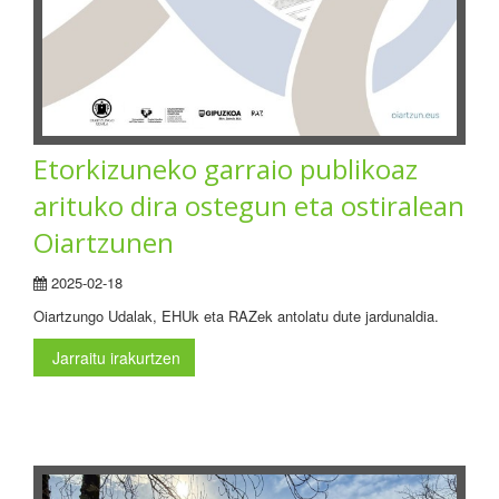
Etorkizuneko garraio publikoaz
arituko dira ostegun eta ostiralean
Oiartzunen
2025-02-18
Oiartzungo Udalak, EHUk eta RAZek antolatu dute jardunaldia.
Jarraitu irakurtzen