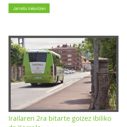
Jarraitu irakurtzen
Irailaren 2ra bitarte goizez ibiliko