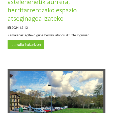
astelehenetik aurrera,
herritarrentzako espazio
atseginagoa izateko
2024-12-12
Zamalanak egiteko gune berriak atondu dituzte inguruan.
Jarraitu irakurtzen