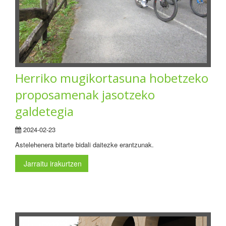
Herriko mugikortasuna hobetzeko
proposamenak jasotzeko
galdetegia
2024-02-23
Astelehenera bitarte bidali daitezke erantzunak.
Jarraitu irakurtzen