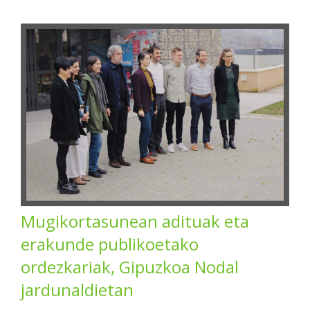
Mugikortasunean adituak eta
erakunde publikoetako
ordezkariak, Gipuzkoa Nodal
jardunaldietan