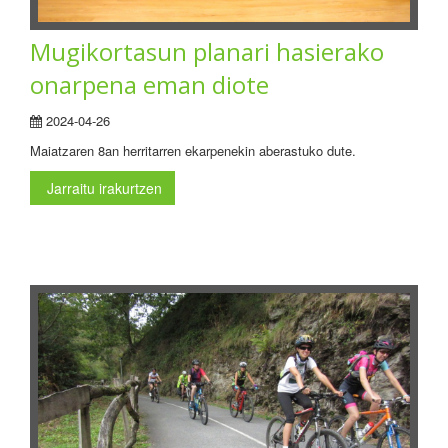
Mugikortasun planari hasierako
onarpena eman diote
2024-04-26
Maiatzaren 8an herritarren ekarpenekin aberastuko dute.
Jarraitu irakurtzen