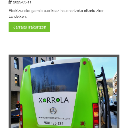
2025-03-11
Etorkizuneko garraio publikoaz hausnartzeko elkartu ziren
Landetxen.
Jarraitu irakurtzen