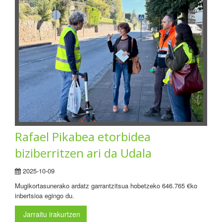
Rafael Pikabea etorbidea
biziberritzen ari da Udala
2025-10-09
Mugikortasunerako ardatz garrantzitsua hobetzeko 646.765 €ko
inbertsioa egingo du.
Jarraitu irakurtzen