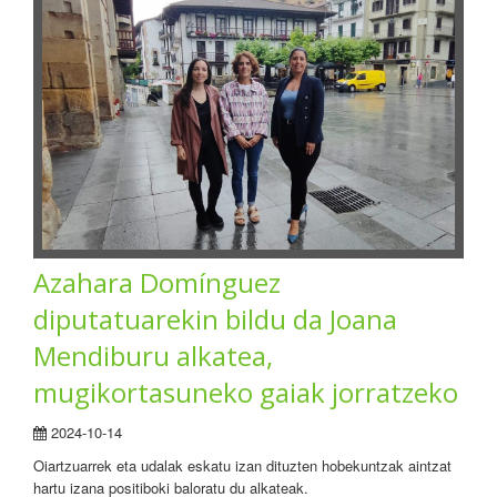
Azahara Domínguez
diputatuarekin bildu da Joana
Mendiburu alkatea,
mugikortasuneko gaiak jorratzeko
2024-10-14
Oiartzuarrek eta udalak eskatu izan dituzten hobekuntzak aintzat
hartu izana positiboki baloratu du alkateak.