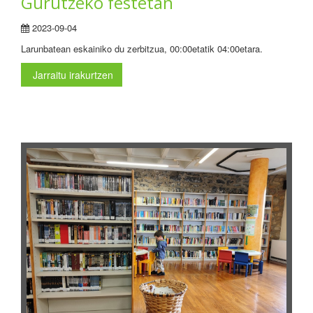
Gurutzeko festetan
2023-09-04
Larunbatean eskainiko du zerbitzua, 00:00etatik 04:00etara.
Jarraitu irakurtzen