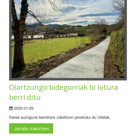
Oiartzungo bidegorriak bi lotura
berri ditu
2025-01-29
Sarea auzogune berrietara zabaltzen jarraituko du Udalak.
Jarraitu irakurtzen