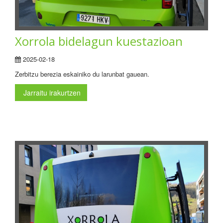
Xorrola bidelagun kuestazioan
2025-02-18
Zerbitzu berezia eskainiko du larunbat gauean.
Jarraitu irakurtzen