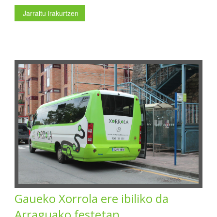
Jarraitu irakurtzen
Gaueko Xorrola ere ibiliko da
Arraguako festetan