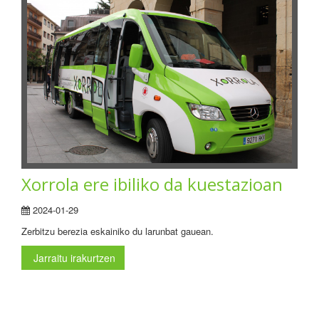
Xorrola ere ibiliko da kuestazioan
2024-01-29
Zerbitzu berezia eskainiko du larunbat gauean.
Jarraitu irakurtzen