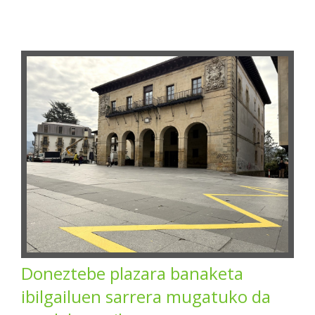
Doneztebe plazara banaketa
ibilgailuen sarrera mugatuko da