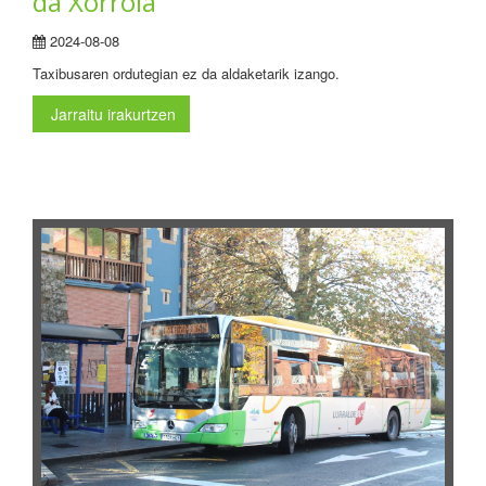
da Xorrola
2024-08-08
Taxibusaren ordutegian ez da aldaketarik izango.
Jarraitu irakurtzen