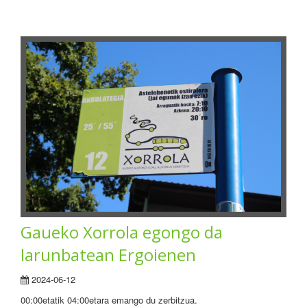
Gaueko Xorrola egongo da
larunbatean Ergoienen
2024-06-12
00:00etatik 04:00etara emango du zerbitzua.