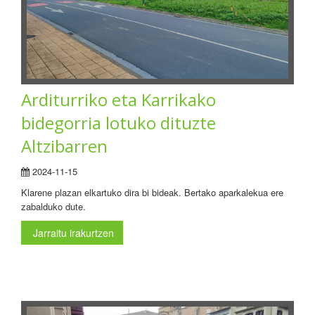
Arditurriko eta Karrikako
bidegorria lotuko dituzte
Altzibarren
2024-11-15
Klarene plazan elkartuko dira bi bideak. Bertako aparkalekua ere
zabalduko dute.
Jarraitu irakurtzen