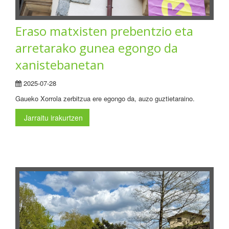
Eraso matxisten prebentzio eta
arretarako gunea egongo da
xanistebanetan
2025-07-28
Gaueko Xorrola zerbitzua ere egongo da, auzo guztietaraino.
Jarraitu irakurtzen