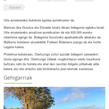
Gurutze
Urte amaierarako bukatuta egotea aurreikusten da.
Martxan dira Gurutze eta Elizalde lotuko dituen bidegorria egiteko lanak.
Urte amaierarako amaitzea aurreikusten da eta 635.000 euroko
inbertsioa egingo da. Bidegorria Gurutzeko aparkalekutik abiatuko da,
Malkorra hotelaren atzealdetik Fraileen Bideraino joango da eta hortik
Legarre kalera.
Proiektua bukatzean, Oiartzungo zortzi auzoak bidegorri sarearekin
lotuta egongo dira. Oiartzungo Udalak mugikortasun eredu iraunkorra
bultzatu nahi du horrela eta ahal den neurrian ibilgailu pribatuak alde
batera utzi eta oinezko edo bizikletazko joan-etorriak sustatzea.
Gehigarriak