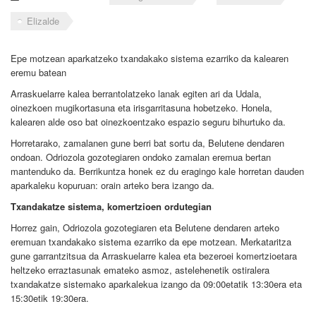
Elizalde
Epe motzean aparkatzeko txandakako sistema ezarriko da kalearen
eremu batean
Arraskuelarre kalea berrantolatzeko lanak egiten ari da Udala,
oinezkoen mugikortasuna eta irisgarritasuna hobetzeko. Honela,
kalearen alde oso bat oinezkoentzako espazio seguru bihurtuko da.
Horretarako, zamalanen gune berri bat sortu da, Belutene dendaren
ondoan. Odriozola gozotegiaren ondoko zamalan eremua bertan
mantenduko da. Berrikuntza honek ez du eragingo kale horretan dauden
aparkaleku kopuruan: orain arteko bera izango da.
Txandakatze sistema, komertzioen ordutegian
Horrez gain, Odriozola gozotegiaren eta Belutene dendaren arteko
eremuan txandakako sistema ezarriko da epe motzean. Merkataritza
gune garrantzitsua da Arraskuelarre kalea eta bezeroei komertzioetara
heltzeko erraztasunak emateko asmoz, astelehenetik ostiralera
txandakatze sistemako aparkalekua izango da 09:00etatik 13:30era eta
15:30etik 19:30era.