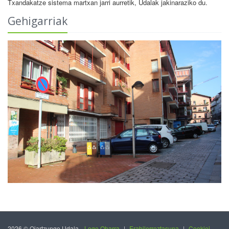
Txandakatze sistema martxan jarri aurretik, Udalak jakinaraziko du.
Gehigarriak
2026 © Oiartzungo Udala.
Lege Oharra
|
Erabilerreztasuna
|
Cookiei