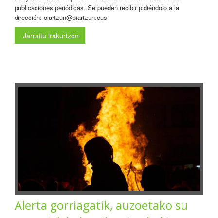
publicaciones periódicas. Se pueden recibir pidiéndolo a la
dirección: oiartzun@oiartzun.eus
Jarraitu irakurtzen
Alerta gorriagatik, auzoetako su