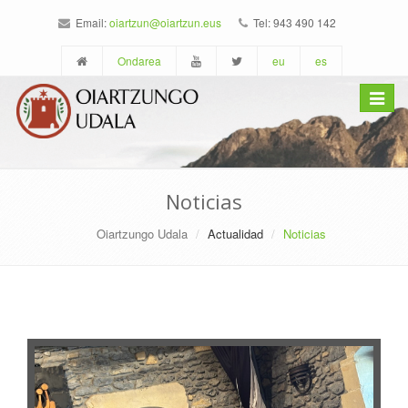
Email:
oiartzun@oiartzun.eus
Tel: 943 490 142
Ondarea
eu
es
Toggle
navigat
Noticias
Oiartzungo Udala
Actualidad
Noticias