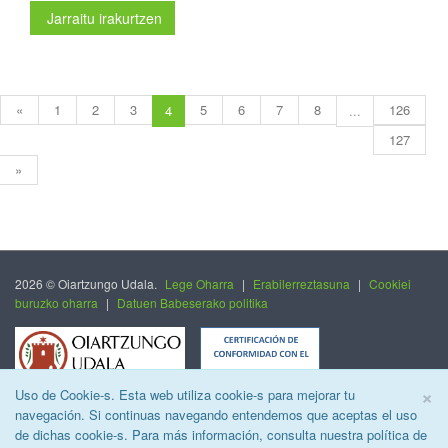
Jarraitu irakurtzen
«
1
2
3
5
6
7
8
126
4
...
127
»
2026 © Oiartzungo Udala.
Lege Oharra
|
Erabilerreztasuna
|
Cookiei
buruzko oharra
|
Datuen Babeserako politika
C
×
Uso de Cookie-s. Esta web utiliza cookie-s para mejorar tu
navegación. Si continuas navegando entendemos que aceptas el uso
de dichas cookie-s. Para más información, consulta nuestra política de