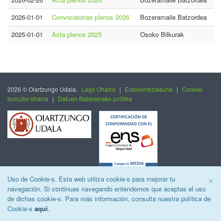
2026-01-01
Convocatorias plenos 2026
Bozeramaile Batzordea
2025-01-01
Acta plenos 2025
Osoko Bilkurak
2026 © Oiartzungo Udala.
Lege Oharra
|
Erabilerreztasuna
|
Cookiei
buruzko oharra
|
Datuen Babeserako politika
C
×
Uso de Cookie-s. Esta web utiliza cookie-s para mejorar tu
navegación. Si continuas navegando entendemos que aceptas el uso
de dichas cookie-s. Para más información, consulta nuestra política de
Cookie-s
aqui
.