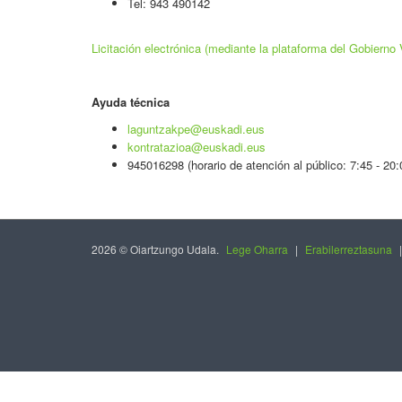
Tel: 943 490142
Licitación electrónica (mediante la plataforma del Gobierno
Ayuda técnica
laguntzakpe@euskadi.eus
kontratazioa@euskadi.eus
945016298 (horario de atención al público: 7:45 - 20:
2026 © Oiartzungo Udala.
Lege Oharra
|
Erabilerreztasuna