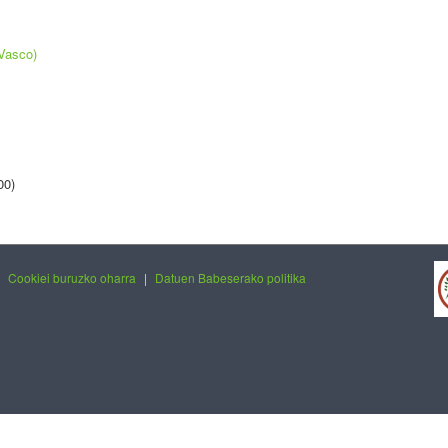
 Vasco)
00)
|
Cookiei buruzko oharra
|
Datuen Babeserako politika