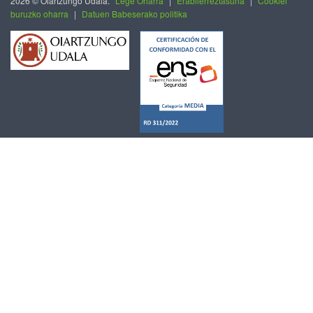
2026 © Oiartzungo Udala.
Lege Oharra
|
Erabilerreztasuna
|
Cookiei
buruzko oharra
|
Datuen Babeserako politika