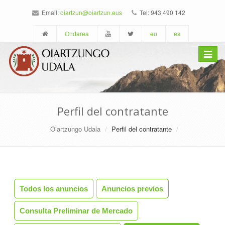
Email:
oiartzun@oiartzun.eus
Tel: 943 490 142
Ondarea
eu
es
Toggle
navigat
Perfil del contratante
Oiartzungo Udala
Perfil del contratante