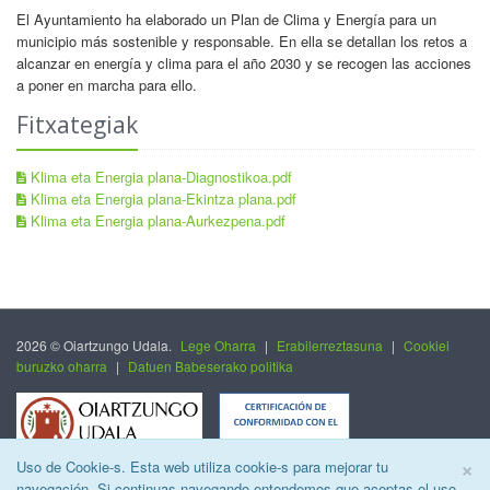
El Ayuntamiento ha elaborado un Plan de Clima y Energía para un
municipio más sostenible y responsable. En ella se detallan los retos a
alcanzar en energía y clima para el año 2030 y se recogen las acciones
a poner en marcha para ello.
Fitxategiak
Klima eta Energia plana-Diagnostikoa.pdf
Klima eta Energia plana-Ekintza plana.pdf
Klima eta Energia plana-Aurkezpena.pdf
2026 © Oiartzungo Udala.
Lege Oharra
|
Erabilerreztasuna
|
Cookiei
buruzko oharra
|
Datuen Babeserako politika
C
×
Uso de Cookie-s. Esta web utiliza cookie-s para mejorar tu
navegación. Si continuas navegando entendemos que aceptas el uso