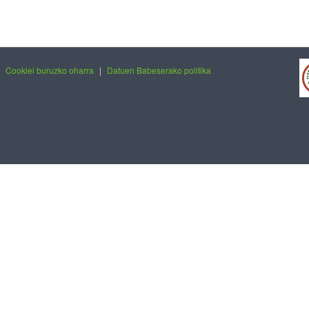
|
Cookiei buruzko oharra
|
Datuen Babeserako politika