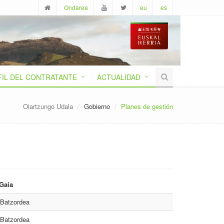
Ondarea
eu
es
FIL DEL CONTRATANTE
ACTUALIDAD
Oiartzungo Udala
Gobierno
Planes de gestión
 Gaia
 Batzordea
 Batzordea