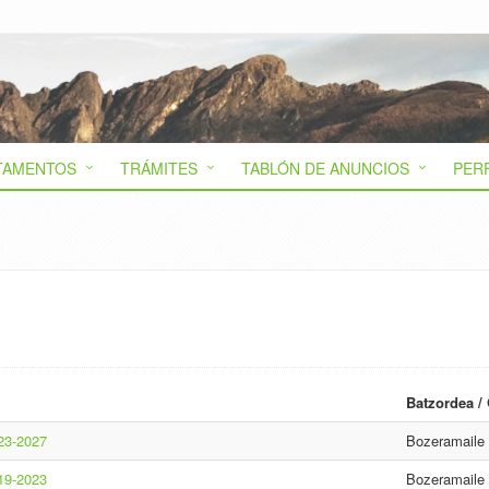
TAMENTOS
TRÁMITES
TABLÓN DE ANUNCIOS
PER
Batzordea /
23-2027
Bozeramaile
19-2023
Bozeramaile