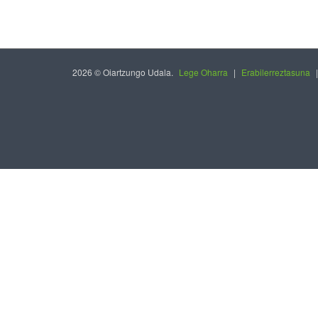
2026 © Oiartzungo Udala.
Lege Oharra
|
Erabilerreztasuna