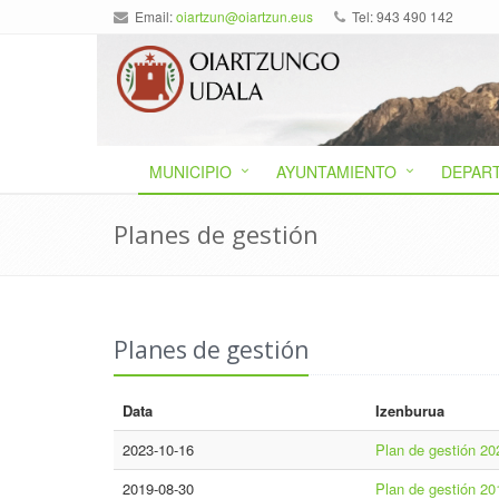
Email:
oiartzun@oiartzun.eus
Tel: 943 490 142
MUNICIPIO
AYUNTAMIENTO
DEPAR
Planes de gestión
Planes de gestión
Data
Izenburua
2023-10-16
Plan de gestión 20
2019-08-30
Plan de gestión 20