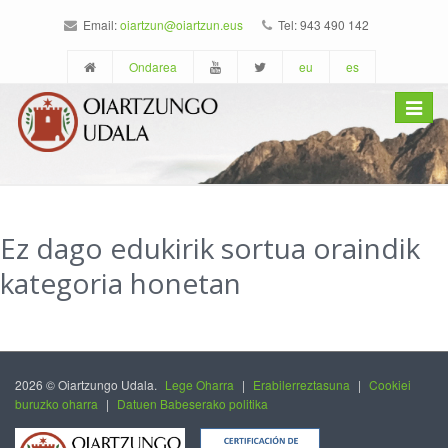
Email:
oiartzun@oiartzun.eus
Tel: 943 490 142
Ondarea
eu
es
Toggle
navigat
Ez dago edukirik sortua oraindik
kategoria honetan
2026 © Oiartzungo Udala.
Lege Oharra
|
Erabilerreztasuna
|
Cookiei
buruzko oharra
|
Datuen Babeserako politika