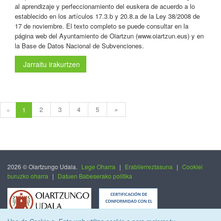
al aprendizaje y perfeccionamiento del euskera de acuerdo a lo
establecido en los artículos 17.3.b y 20.8.a de la Ley 38/2008 de
17 de noviembre. El texto completo se puede consultar en la
página web del Ayuntamiento de Oiartzun (www.oiartzun.eus) y en
la Base de Datos Nacional de Subvenciones.
Jarraitu irakurtzen
2
3
4
5
»
«
1
2026 © Oiartzungo Udala.
Lege Oharra
|
Erabilerreztasuna
|
Cookiei
buruzko oharra
|
Datuen Babeserako politika