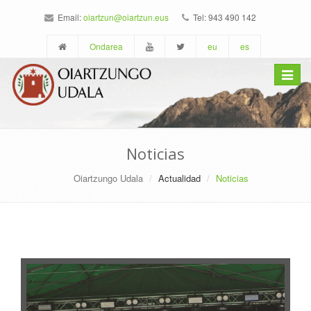
Email:
oiartzun@oiartzun.eus
Tel: 943 490 142
Ondarea
eu
es
Toggle
navigat
Noticias
Oiartzungo Udala
Actualidad
Noticias