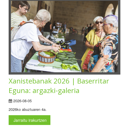
Xanistebanak 2026 | Baserritar
Eguna: argazki-galeria
2026-08-05
2026ko abuztuaren 4a.
Jarraitu irakurtzen