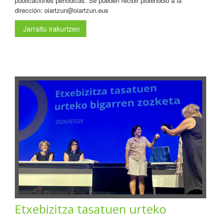
publicaciones periódicas. Se pueden recibir pidiéndolo a la
dirección: oiartzun@oiartzun.eus
Jarraitu irakurtzen
Etxebizitza tasatuen urteko