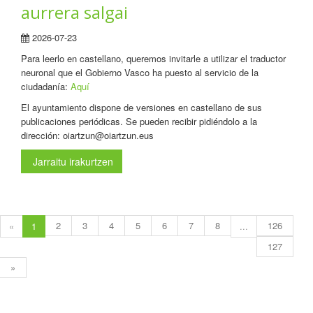
aurrera salgai
2026-07-23
Para leerlo en castellano, queremos invitarle a utilizar el traductor
neuronal que el Gobierno Vasco ha puesto al servicio de la
ciudadanía:
Aquí
El ayuntamiento dispone de versiones en castellano de sus
publicaciones periódicas. Se pueden recibir pidiéndolo a la
dirección: oiartzun@oiartzun.eus
Jarraitu irakurtzen
2
3
4
5
6
7
8
126
«
1
...
127
»