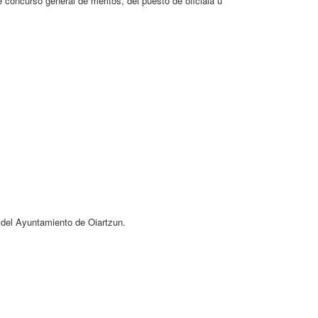
e concurso general de méritos, del puesto de oficiala u
l del Ayuntamiento de Oiartzun.