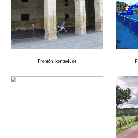
Frontón kontsejupe
P