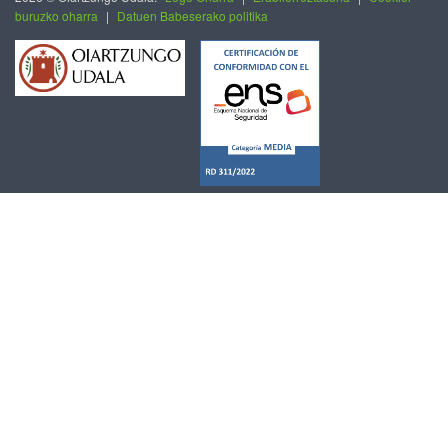
buruzko oharra
|
Datuen Babeserako politika