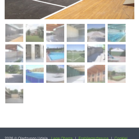
2026 © Oiartzungo Udala.
Lege Oharra
|
Erabilerreztasuna
|
Cookiei