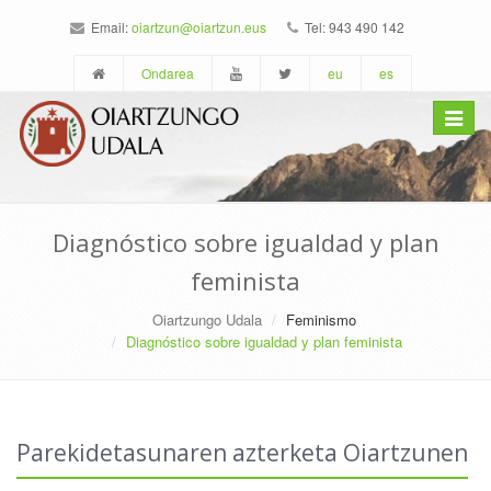
Email:
oiartzun@oiartzun.eus
Tel: 943 490 142
Ondarea
eu
es
Toggle
navigat
Diagnóstico sobre igualdad y plan
feminista
Oiartzungo Udala
Feminismo
Diagnóstico sobre igualdad y plan feminista
Parekidetasunaren azterketa Oiartzunen