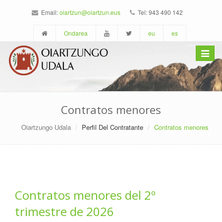
Email:
oiartzun@oiartzun.eus
Tel: 943 490 142
Ondarea
eu
es
Toggle
navigat
Contratos menores
Oiartzungo Udala
Perfil Del Contratante
Contratos menores
Contratos menores del 2º
trimestre de 2026