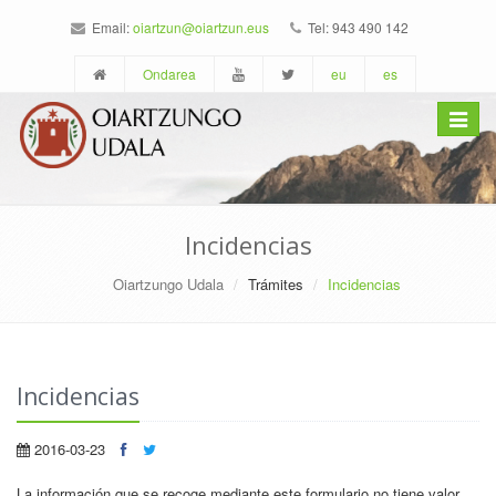
Email:
oiartzun@oiartzun.eus
Tel: 943 490 142
Ondarea
eu
es
Toggle
navigat
Incidencias
Oiartzungo Udala
Trámites
Incidencias
Incidencias
2016-03-23
La información que se recoge mediante este formulario no tiene valor