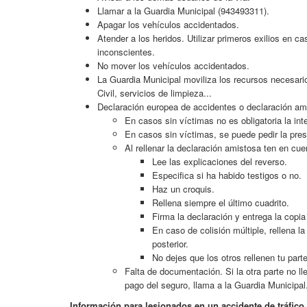
Llamar a la Guardia Municipal (943493311).
Apagar los vehículos accidentados.
Atender a los heridos. Utilizar primeros exilios en 
inconscientes.
No mover los vehículos accidentados.
La Guardia Municipal moviliza los recursos necesari
Civil, servicios de limpieza...
Declaración europea de accidentes o declaración a
En casos sin víctimas no es obligatoria la int
En casos sin víctimas, se puede pedir la pre
Al rellenar la declaración amistosa ten en cue
Lee las explicaciones del reverso.
Especifica si ha habido testigos o no.
Haz un croquis.
Rellena siempre el último cuadrito.
Firma la declaración y entrega la copia
En caso de colisión múltiple, rellena l
posterior.
No dejes que los otros rellenen tu par
Falta de documentación. Si la otra parte no l
pago del seguro, llama a la Guardia Municipal
Información para lesionados en un accidente de tráfico