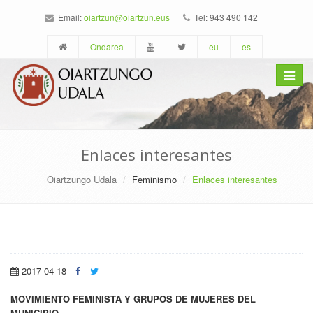
Email:
oiartzun@oiartzun.eus
Tel: 943 490 142
Ondarea
eu
es
Toggle
navigat
Enlaces interesantes
Oiartzungo Udala
Feminismo
Enlaces interesantes
2017-04-18
MOVIMIENTO FEMINISTA Y GRUPOS DE MUJERES DEL
MUNICIPIO