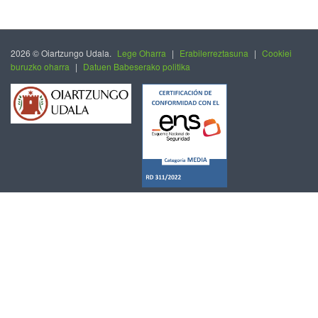
2026 © Oiartzungo Udala.
Lege Oharra
|
Erabilerreztasuna
|
Cookiei
buruzko oharra
|
Datuen Babeserako politika