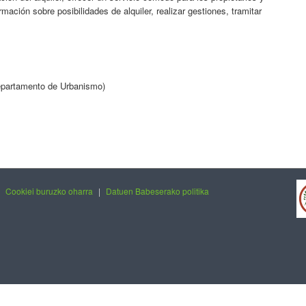
ormación sobre posibilidades de alquiler, realizar gestiones, tramitar
epartamento de Urbanismo)
|
Cookiei buruzko oharra
|
Datuen Babeserako politika