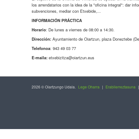
los arrendatarios con la idea de la "oficina integral": dar inf
subvenciones, mediar con Etxebide,...
INFORMACIÓN PRÁCTICA
Horario
: De lunes a viernes de 08:00 a 14:30.
Dirección:
Ayuntamiento de Oiartzun, plaza Doneztebe (D
Telefonoa
: 943 49 03 77
E-maila:
etxebizitza@oiartzun.eus
2026 © Oiartzungo Udala.
Lege Oharra
|
Erabilerreztasuna