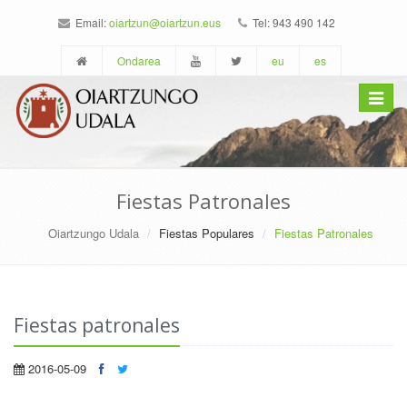
Email:
oiartzun@oiartzun.eus
Tel: 943 490 142
Ondarea
eu
es
Toggle
navigat
Fiestas Patronales
Oiartzungo Udala
Fiestas Populares
Fiestas Patronales
Fiestas patronales
2016-05-09