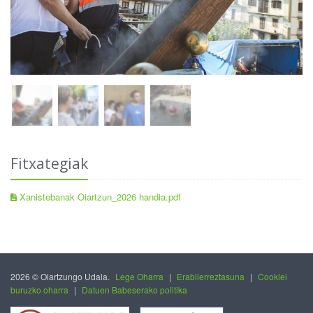
Fitxategiak
Xanistebanak Oiartzun_2026 handia.pdf
2026 © Oiartzungo Udala.
Lege Oharra
|
Erabilerreztasuna
|
Cookiei
buruzko oharra
|
Datuen Babeserako politika