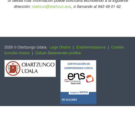
Si desea más información puede solicitarla escribiendo a la siguiente
dirección:
oiartzun@oiartzun.eus
, o llamando al 943 49 01 42.
2026 © Oiartzungo Udala.
Lege Oharra
|
Erabilerreztasuna
|
Cookiei
buruzko oharra
|
Datuen Babeserako politika