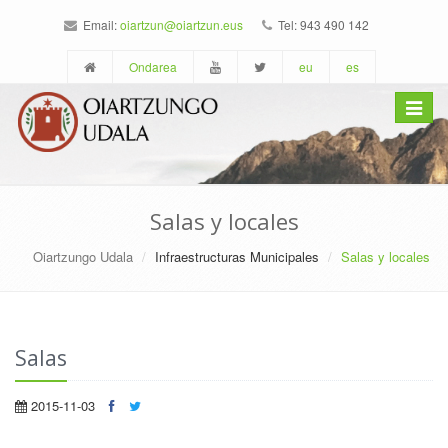
Email:
oiartzun@oiartzun.eus
Tel: 943 490 142
Ondarea
eu
es
Toggle
navigat
Salas y locales
Oiartzungo Udala
Infraestructuras Municipales
Salas y locales
Salas
2015-11-03