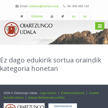
Email:
oiartzun@oiartzun.eus
Tel: 943 490 142
Ondarea
eu
es
Toggle
navigat
Ez dago edukirik sortua oraindik
kategoria honetan
2026 © Oiartzungo Udala.
Lege Oharra
|
Erabilerreztasuna
|
Cookiei
buruzko oharra
|
Datuen Babeserako politika