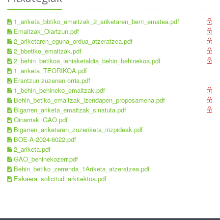
1_ariketa_bbtiko_emaitzak_2_ariketaren_berri_ematea.pdf
Emaitzak_Oiartzun.pdf
2_ariketaren_eguna_ordua_atzeratzea.pdf
2_bbetiko_emaitzak.pdf
2_behin_betikoa_lehiaketaldia_behin_behinekoa.pdf
1_ariketa_TEORIKOA.pdf
Erantzun zuzenen orria.pdf
1_behin_behineko_emaitzak.pdf
Behin_betiko_emaitzak_izendapen_proposamena.pdf
Bigarren_ariketa_emaitzak_sinatuta.pdf
Oinarriak_GAO.pdf
Bigarren_ariketaren_zuzenketa_irizpideak.pdf
BOE-A-2024-6022.pdf
2_ariketa.pdf
GAO_behinekozerr.pdf
Behin_betiko_zerrenda_1Ariketa_atzeratzea.pdf
Eskaera_solicitud_arkitektoa.pdf