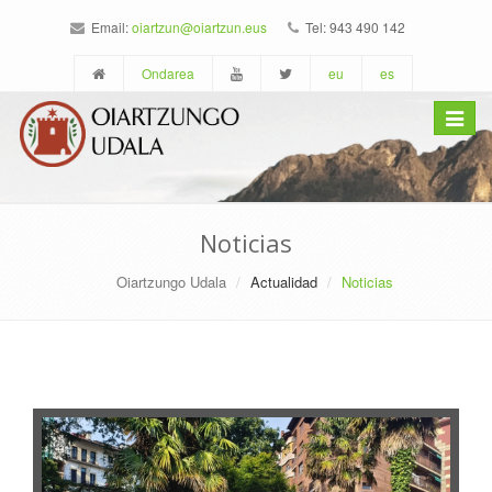
Email:
oiartzun@oiartzun.eus
Tel: 943 490 142
Ondarea
eu
es
Toggle
navigat
Noticias
Oiartzungo Udala
Actualidad
Noticias