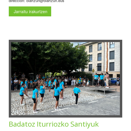
dirección: oiartzun@oiartzun.eus
Jarraitu irakurtzen
Badatoz Iturriozko Santiyuk