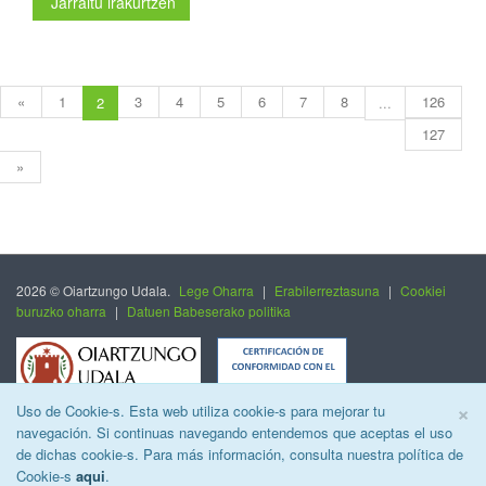
Jarraitu irakurtzen
«
1
3
4
5
6
7
8
126
2
...
127
»
2026 © Oiartzungo Udala.
Lege Oharra
|
Erabilerreztasuna
|
Cookiei
buruzko oharra
|
Datuen Babeserako politika
C
×
Uso de Cookie-s. Esta web utiliza cookie-s para mejorar tu
navegación. Si continuas navegando entendemos que aceptas el uso
de dichas cookie-s. Para más información, consulta nuestra política de
Cookie-s
aqui
.