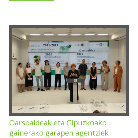
Oarsoaldeak eta Gipuzkoako
gainerako garapen agentziek