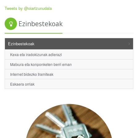
Tweets by @oiartzunudala
Ezinbestekoak
Ezinbestekoak
Kexa eta iradokizunak adierazi
Matxura eta konponketen berri eman
Internet bidezko tramiteak
Eskaera orriak