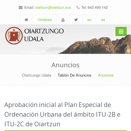
Email:
oiartzun@oiartzun.eus
Tel: 943 490 142
Ondarea
eu
es
Toggle
navigat
Anuncios
Oiartzungo Udala
Tablón De Anuncios
Anuncios
Aprobación inicial al Plan Especial de
Ordenación Urbana del ámbito ITU-2B e
ITU-2C de Oiartzun