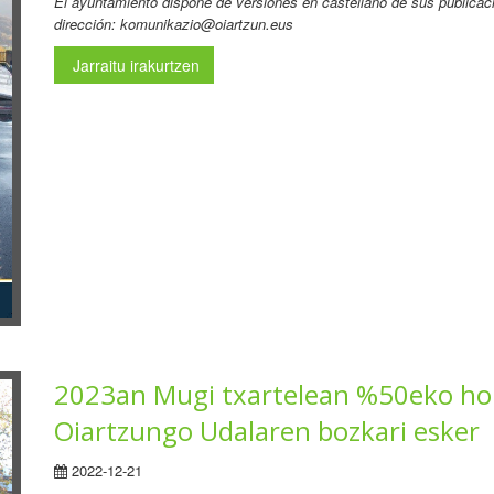
El ayuntamiento dispone de versiones en castellano de sus publicaci
dirección: komunikazio@oiartzun.eus
Jarraitu irakurtzen
2023an Mugi txartelean %50eko hoba
Oiartzungo Udalaren bozkari esker
2022-12-21