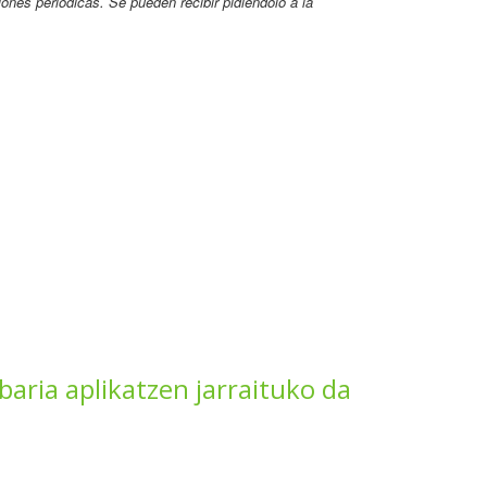
ones periódicas. Se pueden recibir pidiéndolo a la
ria aplikatzen jarraituko da