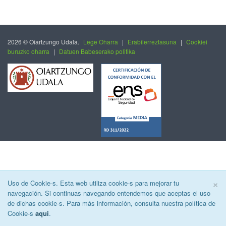
2026 © Oiartzungo Udala.
Lege Oharra
|
Erabilerreztasuna
|
Cookiei
buruzko oharra
|
Datuen Babeserako politika
C
×
Uso de Cookie-s. Esta web utiliza cookie-s para mejorar tu
navegación. Si continuas navegando entendemos que aceptas el uso
de dichas cookie-s. Para más información, consulta nuestra política de
Cookie-s
aqui
.