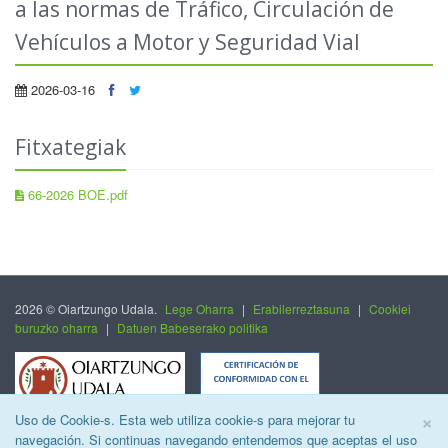
a las normas de Tráfico, Circulación de
Vehículos a Motor y Seguridad Vial
2026-03-16
Fitxategiak
66-2026 BOE.pdf
2026 © Oiartzungo Udala.
Lege Oharra
|
Erabilerreztasuna
|
Cookiei
buruzko oharra
|
Datuen Babeserako politika
C
×
Uso de Cookie-s. Esta web utiliza cookie-s para mejorar tu
navegación. Si continuas navegando entendemos que aceptas el uso